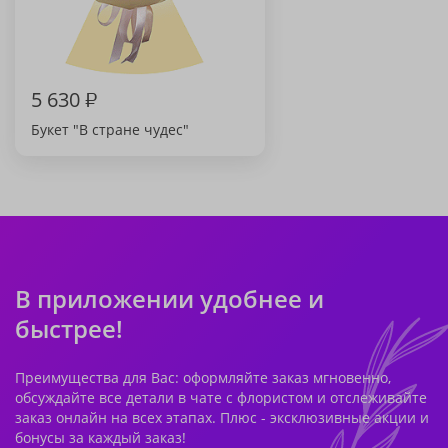
5 630
₽
Букет "В стране чудес"
В приложении удобнее и
быстрее!
Преимущества для Вас: оформляйте заказ мгновенно,
обсуждайте все детали в чате с флористом и отслеживайте
заказ онлайн на всех этапах. Плюс - эксклюзивные акции и
бонусы за каждый заказ!