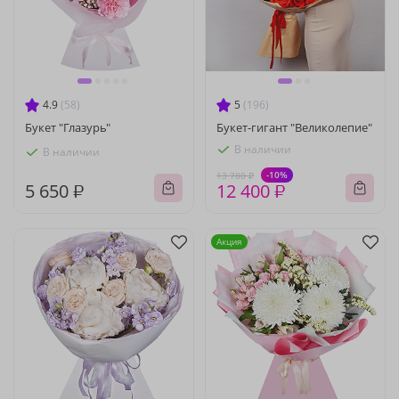
4.9
(58)
5
(196)
Букет "Глазурь"
Букет-гигант "Великолепие"
В наличии
В наличии
-10%
13 780 ₽
5 650 ₽
12 400 ₽
Акция