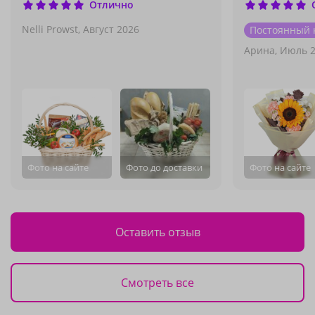
Отлично
Nelli Prowst,
Август 2026
Постоянный 
Арина,
Июль 2
Фото на сайте
Фото до доставки
Фото на сайте
Оставить отзыв
Смотреть все