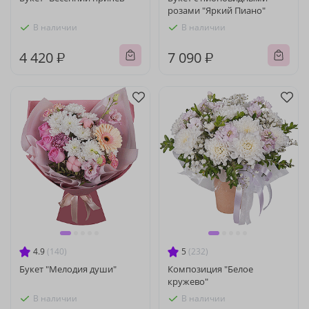
розами "Яркий Пиано"
В наличии
В наличии
4 420 ₽
7 090 ₽
4.9
(140)
5
(232)
Букет "Мелодия души"
Композиция "Белое
кружево"
В наличии
В наличии