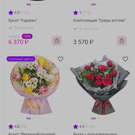
4.9
(172)
5
(110)
Букет "Кармен"
Композиция "Грезы ангела"
В наличии
В наличии
-10%
7 080 ₽
6 370 ₽
3 570 ₽
Сезонные цветы
4.8
(58)
4.9
(118)
Букет "Весенний припев"
Букет с пионовидными