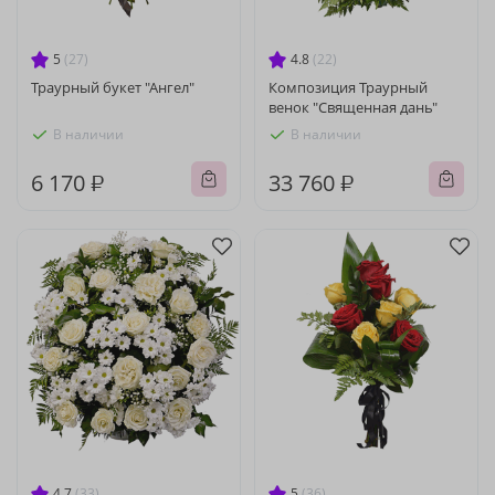
5
(27)
4.8
(22)
Траурный букет "Ангел"
Композиция Траурный
венок "Священная дань"
В наличии
В наличии
6 170 ₽
33 760 ₽
4.7
(33)
5
(36)