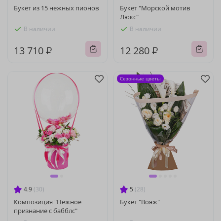
Букет из 15 нежных пионов
Букет "Морской мотив
Люкс"
В наличии
В наличии
13 710 ₽
12 280 ₽
Сезонные цветы
4.9
(30)
5
(28)
Композиция "Нежное
Букет "Вояж"
признание с бабблс"