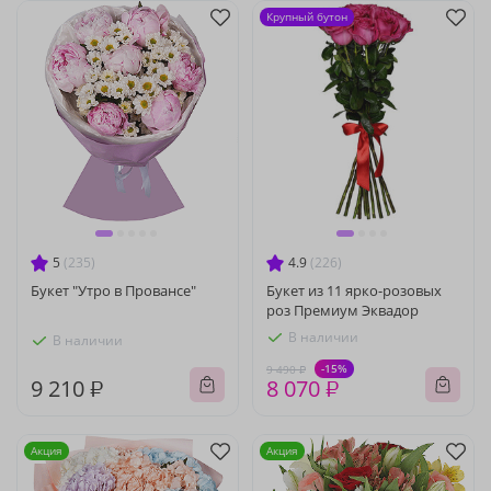
Крупный бутон
5
(235)
4.9
(226)
Букет "Утро в Провансе"
Букет из 11 ярко-розовых
роз Премиум Эквадор
В наличии
В наличии
-15%
9 490 ₽
9 210 ₽
8 070 ₽
Акция
Акция