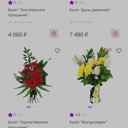
5
(28)
5
(24)
Букет "Трогательное
Букет "Дань уважения"
прощание"
В наличии
В наличии
4 060 ₽
7 480 ₽
5
(30)
4.8
(22)
Букет "Торжественное
Букет "Всегда рядом"
прощание"