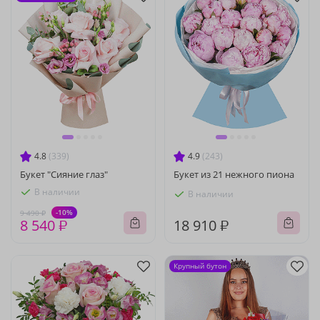
4.8
(339)
4.9
(243)
Букет "Сияние глаз"
Букет из 21 нежного пиона
В наличии
В наличии
-10%
9 490 ₽
8 540 ₽
18 910 ₽
Крупный бутон