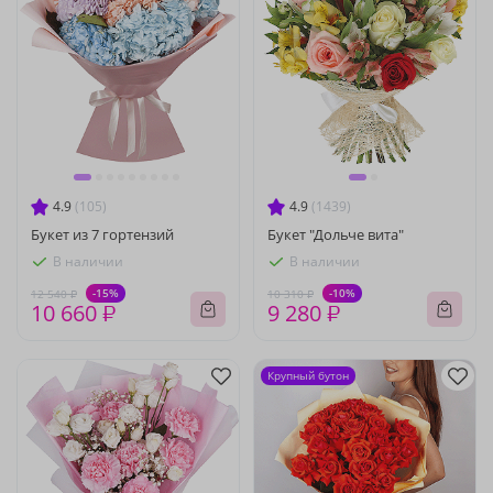
4.9
(105)
4.9
(1439)
Букет из 7 гортензий
Букет "Дольче вита"
В наличии
В наличии
-15%
-10%
12 540 ₽
10 310 ₽
10 660 ₽
9 280 ₽
Крупный бутон