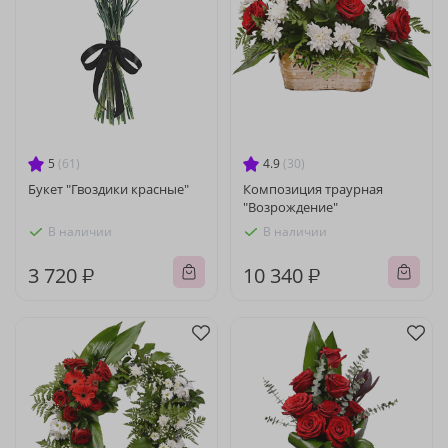
5
(61)
4.9
(30)
Букет "Гвоздики красные"
Композиция траурная
"Возрождение"
В наличии
В наличии
3 720 ₽
10 340 ₽