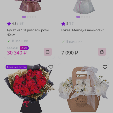
4.8
(168)
5
(35)
Букет из 101 розовой розы
Букет "Мелодия нежности"
40 см
В наличии
В наличии
-15%
35 690 ₽
30 340 ₽
7 090 ₽
Крупный бутон