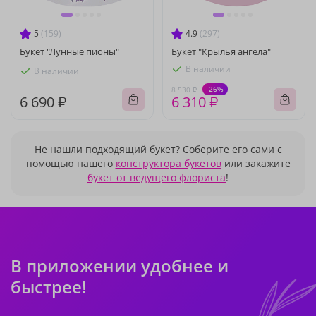
5
(159)
4.9
(297)
Букет "Лунные пионы"
Букет "Крылья ангела"
В наличии
В наличии
-26%
8 530 ₽
6 690 ₽
6 310 ₽
Не нашли подходящий букет? Соберите его сами с
помощью нашего
конструктора букетов
или закажите
букет от ведущего флориста
!
В приложении удобнее и
быстрее!