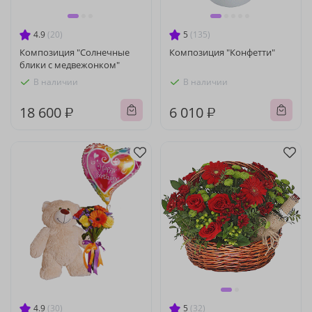
4.9
(20)
5
(135)
Композиция "Солнечные
Композиция "Конфетти"
блики с медвежонком"
В наличии
В наличии
18 600 ₽
6 010 ₽
4.9
(30)
5
(32)