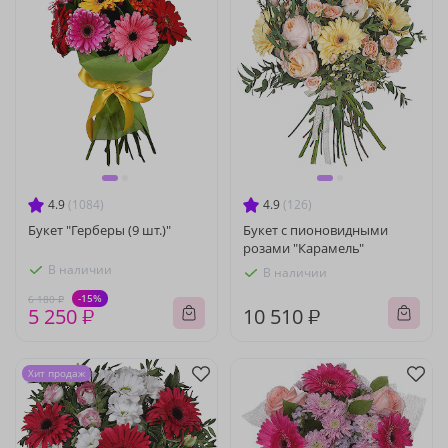
4.9
(1084)
4.9
(126)
Букет "Герберы (9 шт.)"
Букет с пионовидными
розами "Карамель"
В наличии
В наличии
-15%
6 180 ₽
5 250 ₽
10 510 ₽
Хит продаж