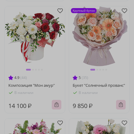
Крупный бутон
4.9
(44)
5
(35)
Композиция "Мон амур"
Букет "Солнечный прованс"
В наличии
В наличии
14 100 ₽
9 850 ₽