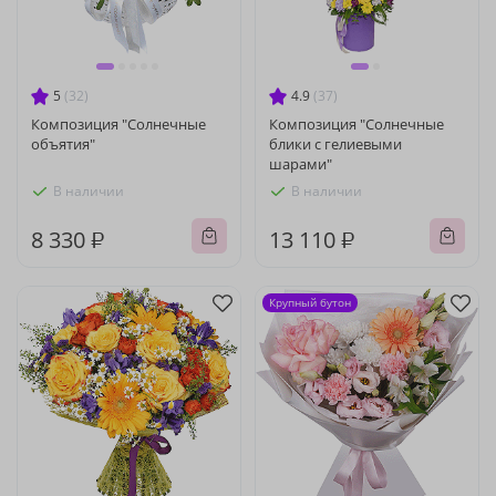
5
(32)
4.9
(37)
Композиция "Солнечные
Композиция "Солнечные
объятия"
блики с гелиевыми
шарами"
В наличии
В наличии
8 330 ₽
13 110 ₽
Крупный бутон