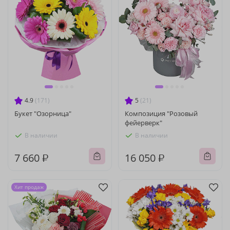
4.9
(171)
5
(21)
Букет "Озорница"
Композиция "Розовый
фейерверк"
В наличии
В наличии
7 660 ₽
16 050 ₽
Хит продаж