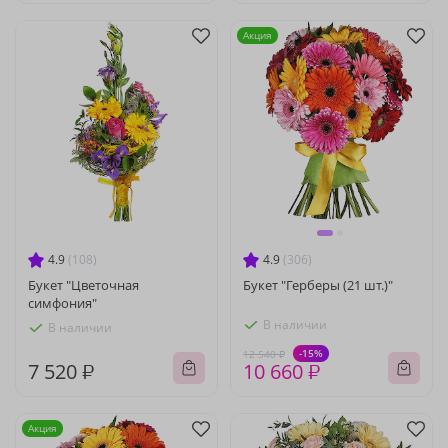
Акция
4.9
(108)
4.9
(306)
Букет "Цветочная
Букет "Герберы (21 шт.)"
симфония"
В наличии
В наличии
-15%
12 540 ₽
7 520 ₽
10 660 ₽
Акция