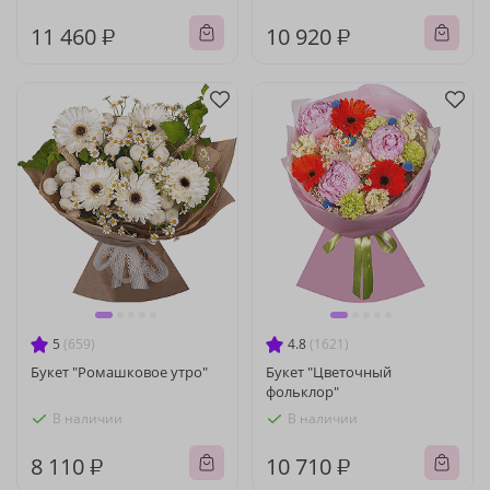
11 460 ₽
10 920 ₽
5
(659)
4.8
(1621)
Букет "Ромашковое утро"
Букет "Цветочный
фольклор"
В наличии
В наличии
8 110 ₽
10 710 ₽