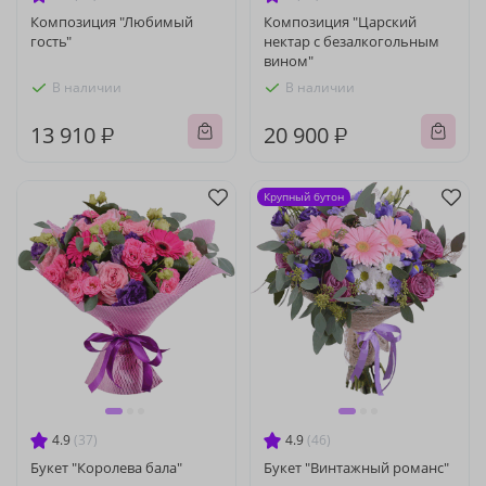
Композиция "Любимый
Композиция "Царский
гость"
нектар с безалкогольным
вином"
В наличии
В наличии
13 910 ₽
20 900 ₽
Крупный бутон
4.9
(37)
4.9
(46)
Букет "Королева бала"
Букет "Винтажный романс"