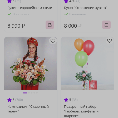
5
(21)
4.9
(41)
Букет в европейском стиле
Букет "Отражение чувств"
В наличии
В наличии
8 990 ₽
8 000 ₽
5
(700)
5
(35)
Композиция "Сказочный
Подарочный набор
терем"
"Герберы, конфеты и
шарики"