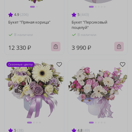
4.9
(206)
5
(443)
Букет "Пряная корица"
Букет "Персиковый
поцелуй"
В наличии
В наличии
12 330 ₽
3 990 ₽
Сезонные цветы
5
(38)
4.8
(49)