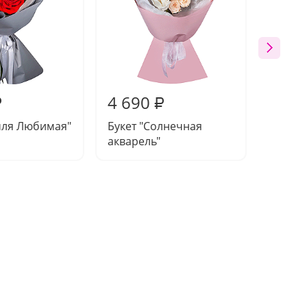
4 690
3 73
₽
₽
мля Любимая"
Букет "Солнечная
Букет 
акварель"
вдохн