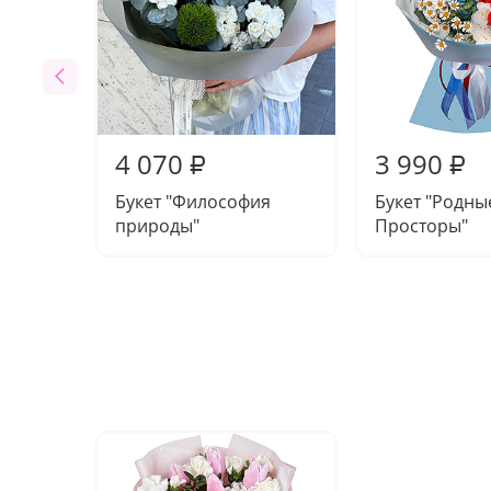
4 070
3 990
₽
₽
Букет "Философия
Букет "Родны
природы"
Просторы"