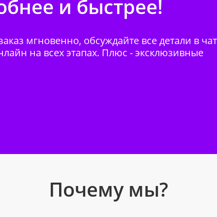
бнее и быстрее!
аказ мгновенно, обсуждайте все детали в ча
нлайн на всех этапах. Плюс - эксклюзивные
Почему мы?