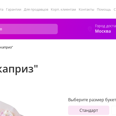
та
Гарантии
Для продавцов
Корп. клиентам
Контакты
Помощь
С
Город дост
Москва
 каприз"
каприз"
Выберите размер букет
Стандарт