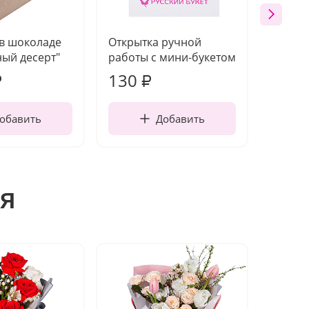
 в шоколаде
Открытка ручной
Ваза п
ый десерт"
работы с мини-букетом
130
1 10
₽
₽
обавить
Добавить
я