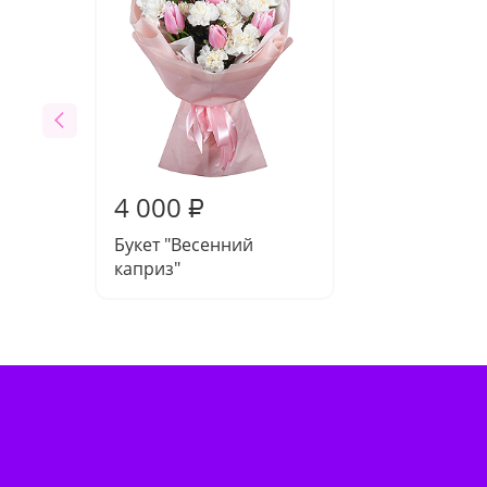
4 000
₽
Букет "Весенний
каприз"