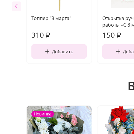
Топпер "8 марта"
Открытка ру
работы «С 8 
310
150
₽
₽
Добавить
Доба
Новинка