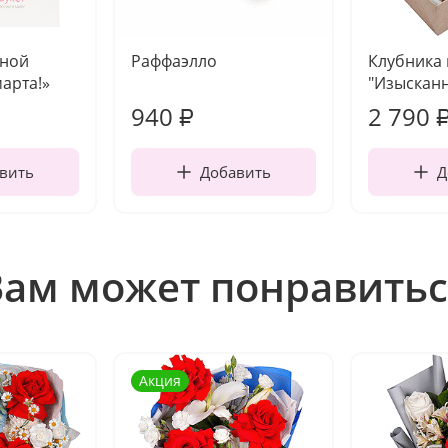
чной
Раффаэлло
Клубника
марта!»
"Изысканн
940
2 790
₽
вить
Добавить
Д
Вам может понравитьс
Акция