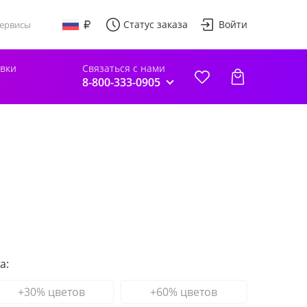
Статус заказа
Войти
ервисы
авки
Связаться с нами
8-800-333-0905
а:
+30% цветов
+60% цветов