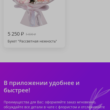
5 250
₽
5 830
₽
Букет "Рассветная нежность"
В приложении удобнее и
быстрее!
Преимущества для Вас: оформляйте заказ мгновенно,
обсуждайте все детали в чате с флористом и отслеживайте