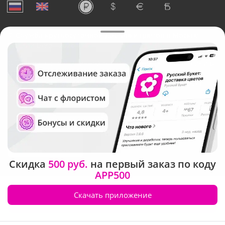
©
Служба круглосуточной доставки цветов в Москве
Русский Букет, 2026
Общество с ограниченной ответственностью «Технология»
ОГРН: 1195476081745, ИНН: 5410081997
Юридический адрес: г. Новосибирск, ул. Ипподромская,
д.42, оф. 3
Рейтинг Русского букета в г. Москва
Скидка
500 руб.
на первый заказ по коду
APP500
Скачать приложение
Заказать