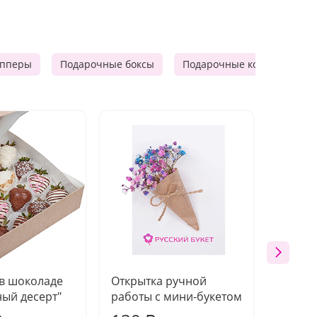
опперы
Подарочные боксы
Подарочные корзины
 в шоколаде
Открытка ручной
Ваза п
ый десерт"
работы с мини-букетом