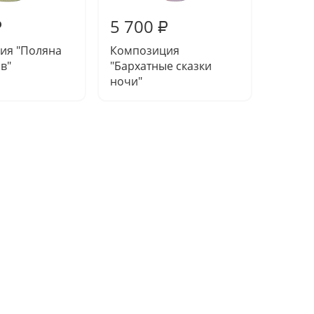
5 700
7 80
₽
₽
ия "Поляна
Композиция
Компо
в"
"Бархатные сказки
"Корол
ночи"