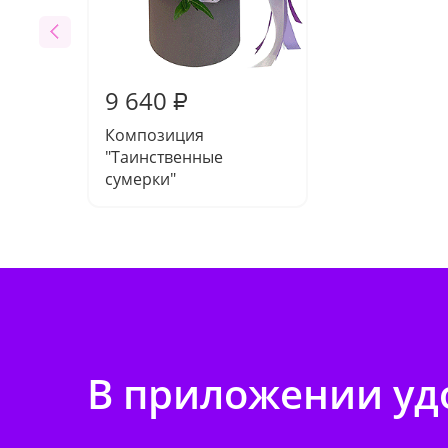
9 640
₽
Композиция
"Таинственные
сумерки"
В приложении удо