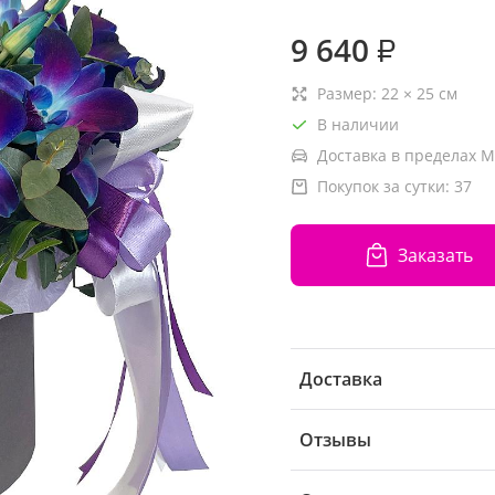
9 640
₽
Размер:
22
×
25
см
В наличии
Доставка в пределах М
Покупок за сутки:
37
Заказать
Доставка
Отзывы