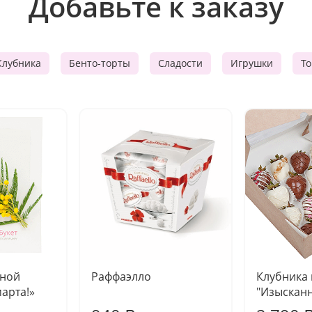
Добавьте к заказу
Клубника
Бенто-торты
Сладости
Игрушки
Т
чной
Раффаэлло
Клубника
марта!»
"Изысканн