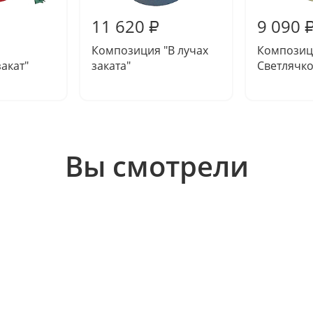
11 620
9 090
₽
Композиция "В лучах
Композиц
акат"
заката"
Светлячко
Вы смотрели