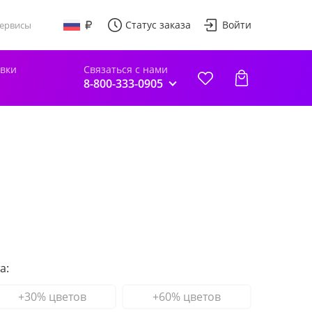
Статус заказа
Войти
ервисы
авки
Связаться с нами
8-800-333-0905
а:
+30% цветов
+60% цветов