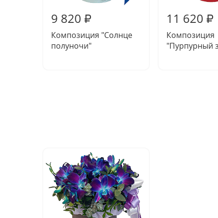
9 820
11 620
₽
₽
Композиция "Солнце
Композиция
полуночи"
"Пурпурный з