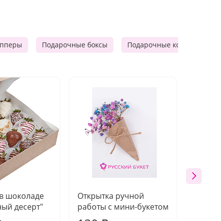
опперы
Подарочные боксы
Подарочные корзины
 в шоколаде
Открытка ручной
Ваза п
ый десерт"
работы с мини-букетом