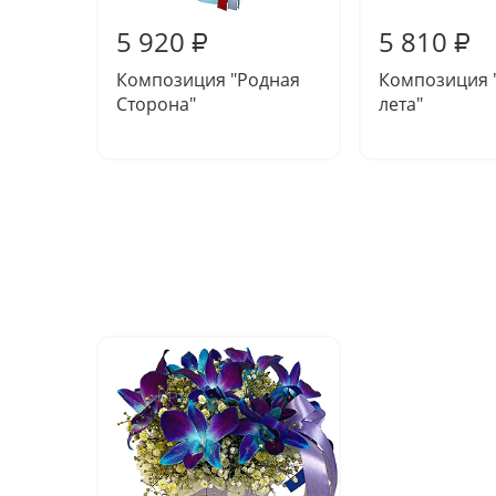
5 920
5 810
₽
₽
Композиция "Родная
Композиция 
Сторона"
лета"