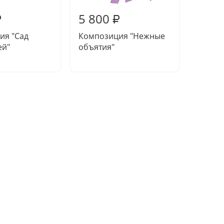
5 800
5 41
₽
₽
ия "Сад
Композиция "Нежные
Компо
ей"
объятия"
песня"