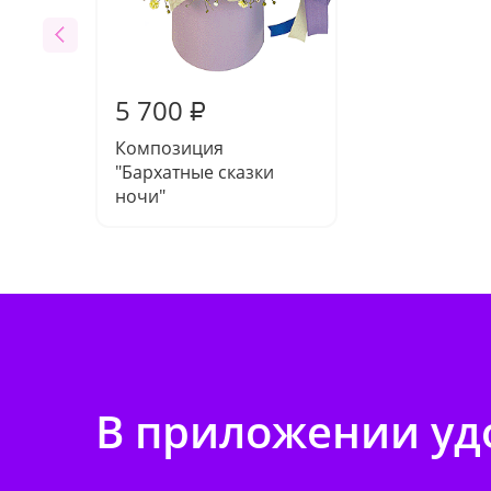
5 700
₽
Композиция
"Бархатные сказки
ночи"
В приложении удо