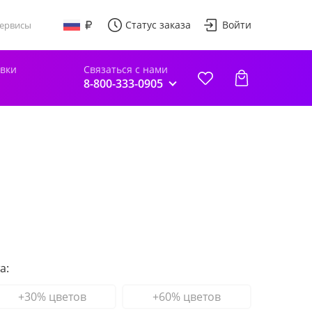
Статус заказа
Войти
ервисы
авки
Связаться с нами
8-800-333-0905
а:
+30% цветов
+60% цветов