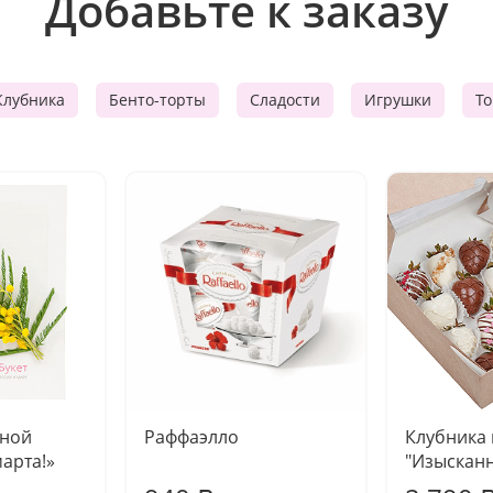
Добавьте к заказу
Клубника
Бенто-торты
Сладости
Игрушки
Т
чной
Раффаэлло
Клубника
марта!»
"Изысканн