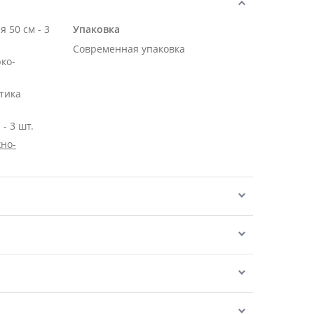
 50 см - 3
Упаковка
Современная упаковка
рко-
тика
- 3 шт.
но-