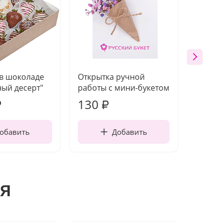
 в шоколаде
Открытка ручной
Ваза п
ый десерт"
работы с мини-букетом
130
1 10
₽
₽
обавить
Добавить
я