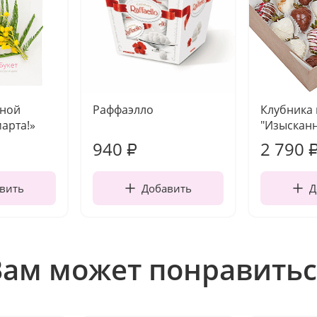
чной
Раффаэлло
Клубника
марта!»
"Изысканн
940
2 790
₽
вить
Добавить
Д
Вам может понравитьс