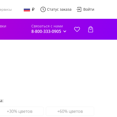
Статус заказа
Войти
ервисы
авки
Связаться с нами
8-800-333-0905
а:
+30% цветов
+60% цветов