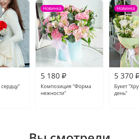
Новинка
Новинка
5 180
5 370
₽
 сердцу"
Композиция "Форма
Букет "Хр
нежности"
день"
Вы смотрели