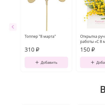
Топпер "8 марта"
Открытка ру
работы «С 8 
310
150
₽
₽
Добавить
Доба