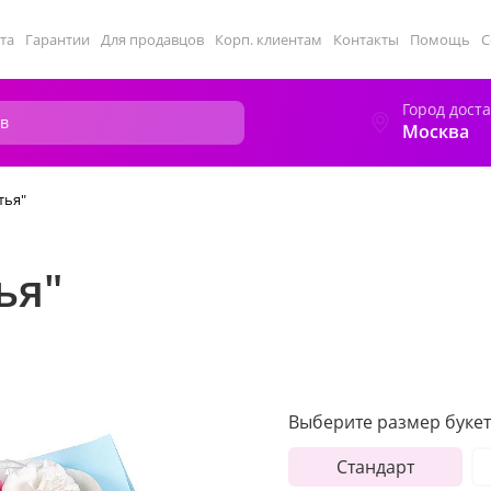
та
Гарантии
Для продавцов
Корп. клиентам
Контакты
Помощь
С
Город дост
Москва
тья"
ья"
Выберите размер букет
Стандарт