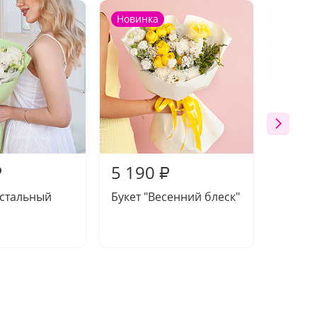
Новинка
Новин
5 190
5 09
₽
₽
устальный
Букет "Весенний блеск"
Букет 