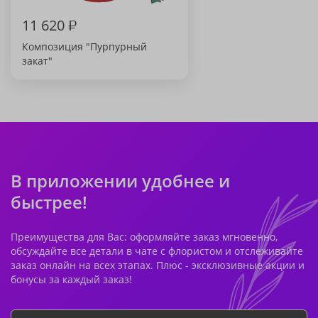
11 620
₽
Композиция "Пурпурный
закат"
В приложении удобнее и
быстрее!
Преимущества для Вас: оформляйте заказ мгновенно,
обсуждайте все детали в чате с флористом и отслеживайте
заказ онлайн на всех этапах. Плюс - эксклюзивные акции и
бонусы за каждый заказ!