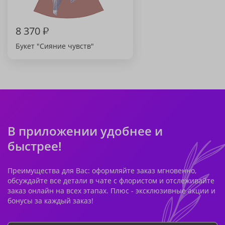
8 370
₽
Букет "Сияние чувств"
В приложении удобнее и
быстрее!
Преимущества для Вас: оформляйте заказ мгновенно,
обсуждайте все детали в чате с флористом и отслеживайте
заказ онлайн на всех этапах. Плюс - эксклюзивные акции и
бонусы за каждый заказ!