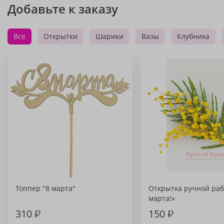
Добавьте к заказу
Все
Открытки
Шарики
Вазы
Клубника
Топпер "8 марта"
Открытка ручной раб
марта!»
310
₽
150
₽