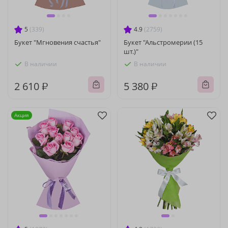
5
(339)
4.9
(2759)
Букет "Мгновения счастья"
Букет "Альстромерии (15
шт.)"
В наличии
В наличии
2 610 ₽
5 380 ₽
Акция