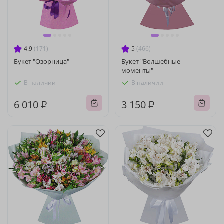
4.9
(171)
5
(466)
Букет "Озорница"
Букет "Волшебные
моменты"
В наличии
В наличии
6 010 ₽
3 150 ₽