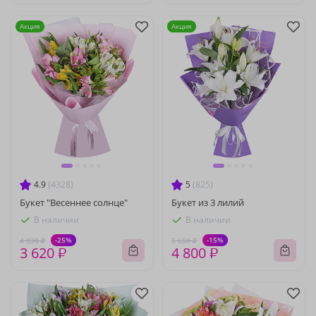
Акция
Акция
4.9
(4328)
5
(825)
Букет "Весеннее солнце"
Букет из 3 лилий
В наличии
В наличии
-25%
-15%
4 830 ₽
5 650 ₽
3 620 ₽
4 800 ₽