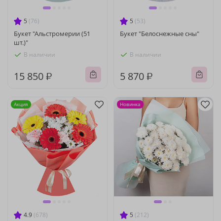
5
(76)
5
(53)
Букет "Альстромерии (51
Букет "Белоснежные сны"
шт.)"
В наличии
В наличии
15 850 ₽
5 870 ₽
Акция
Новинка
4.9
(678)
5
(212)