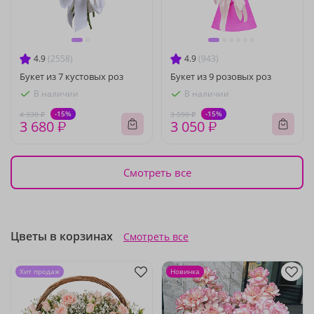
4.9
(2558)
4.9
(943)
Букет из 7 кустовых роз
Букет из 9 розовых роз
В наличии
В наличии
-15%
-15%
4 330 ₽
3 590 ₽
3 680 ₽
3 050 ₽
Смотреть все
Цветы в корзинах
Смотреть все
Хит продаж
Новинка