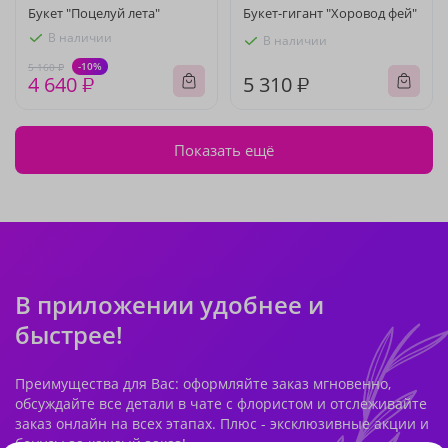
Букет "Поцелуй лета"
Букет-гигант "Хоровод фей"
В наличии
В наличии
-10%
5 160 ₽
4 640 ₽
5 310 ₽
Показать ещё
В приложении удобнее и
быстрее!
Преимущества для Вас: оформляйте заказ мгновенно,
обсуждайте все детали в чате с флористом и отслеживайте
заказ онлайн на всех этапах. Плюс - эксклюзивные акции и
бонусы за каждый заказ!