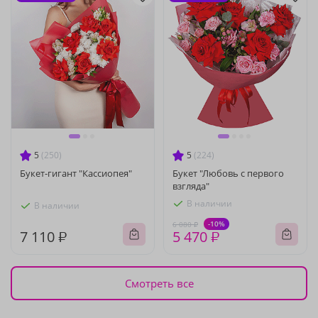
5
(250)
5
(224)
Букет-гигант "Кассиопея"
Букет "Любовь с первого
взгляда"
В наличии
В наличии
-10%
6 080 ₽
7 110 ₽
5 470 ₽
Смотреть все