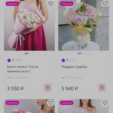
Новинка
Новинка
5
(185)
5
(186)
Букет-гигант "Сон в
Подарок судьбы
зимнюю ночь"
В наличии
В наличии
3 550 ₽
5 940 ₽
Новинка
Новинка