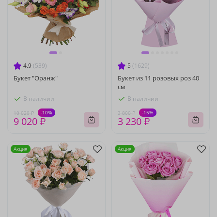
4.9
(539)
5
(1629)
Букет "Оранж"
Букет из 11 розовых роз 40
см
В наличии
В наличии
-10%
-15%
10 020 ₽
3 800 ₽
9 020 ₽
3 230 ₽
Акция
Акция