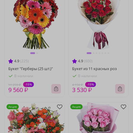
4.9
(225)
4.9
(600)
Букет "Герберы (25 шт.)"
Букет из 11 красных роз
В наличии
В наличии
-15%
-15%
11 250 ₽
4 150 ₽
9 560 ₽
3 530 ₽
Акция
Акция