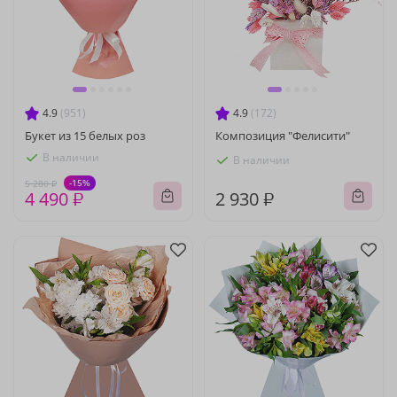
4.9
(951)
4.9
(172)
Букет из 15 белых роз
Композиция "Фелисити"
В наличии
В наличии
-15%
5 280 ₽
4 490 ₽
2 930 ₽