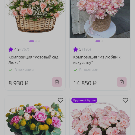
4.9
(767)
5
(195)
Композиция "Розовый сад
Композиция "Из любви к
Люкс"
искусству"
В наличии
В наличии
8 930 ₽
14 850 ₽
Крупный бутон