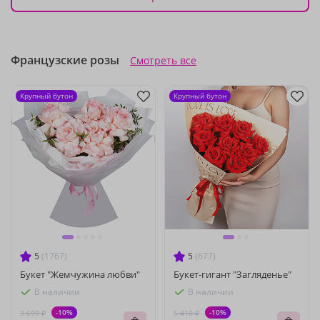
Французские розы
Смотреть все
Крупный бутон
Крупный бутон
5
(1767)
5
(677)
Букет "Жемчужина любви"
Букет-гигант "Загляденье"
В наличии
В наличии
-10%
-10%
3 690 ₽
5 410 ₽