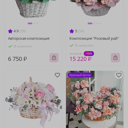
4.9
(59)
5
(59)
Авторская композиция
Композиция "Розовый рай"
В наличии
В наличии
-10%
16 910 ₽
6 750 ₽
15 220 ₽
Крупный бутон