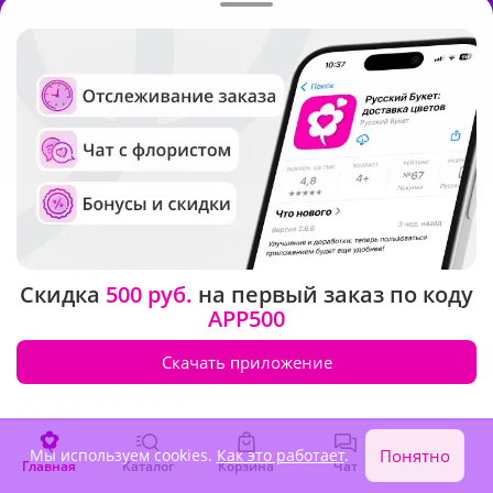
Отзывы о доставке цветов в
Сызрани
Скидка
500 руб.
на первый заказ по коду
APP500
Отзывы
Яндекс
Google
Скачать приложение
4.9
1 616 Оценок
1 212 Отзывов
8 082 Заказов
Мы используем cookies.
Как это работает
.
Понятно
Главная
Каталог
Корзина
Чат
Войти
Отлично