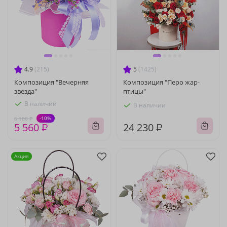
4.9
(215)
5
(1425)
Композиция "Вечерняя
Композиция "Перо жар-
звезда"
птицы"
В наличии
В наличии
-10%
6 180 ₽
5 560 ₽
24 230 ₽
Акция