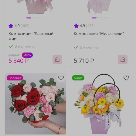
4.9
(462)
4.9
(153)
Композиция "Ласковый
Композиция "Милая леди"
миг"
В наличии
В наличии
-10%
5 930 ₽
5 340 ₽
5 710 ₽
Новинка
Акция