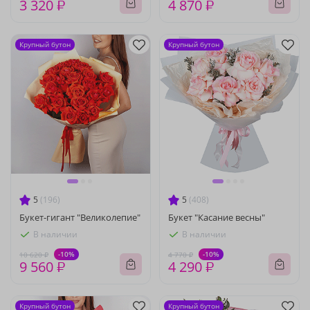
3 320 ₽
4 870 ₽
Крупный бутон
Крупный бутон
5
(196)
5
(408)
Букет-гигант "Великолепие"
Букет "Касание весны"
В наличии
В наличии
-10%
-10%
10 620 ₽
4 770 ₽
9 560 ₽
4 290 ₽
Крупный бутон
Крупный бутон