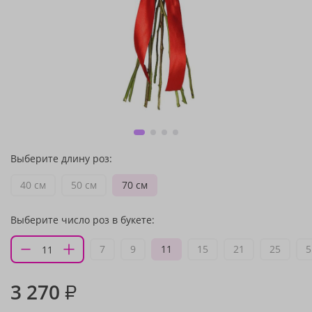
Выберите длину роз:
40 см
50 см
70 см
Выберите число роз в букете:
7
9
11
15
21
25
5
3 270
₽