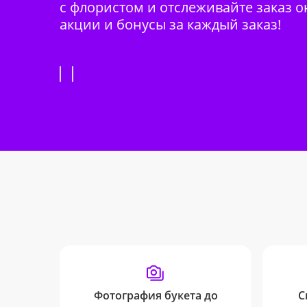
с флористом и отслеживайте заказ о
акции и бонусы за каждый заказ!
Фотография букета до
С