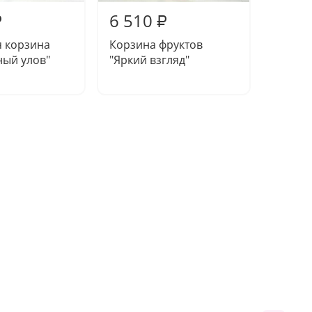
6 510
6 29
₽
₽
я корзина
Корзина фруктов
Фрукто
ный улов"
"Яркий взгляд"
"Изыск