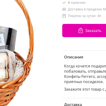
В наличии
Доставка в пределах М
Покупок за сутки:
49
Заказать
Описание
Когда хочется подарит
побаловать, отправьте
Конфеты Ferrero, асс
приятных посиделок.
Закажите этот товар с 
Доставка