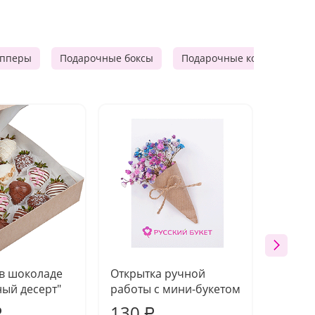
опперы
Подарочные боксы
Подарочные корзины
 в шоколаде
Открытка ручной
Ваза п
ый десерт"
работы с мини-букетом
130
1 10
₽
₽