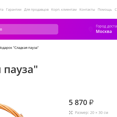
та
Гарантии
Для продавцов
Корп. клиентам
Контакты
Помощь
С
Город дост
Москва
одарок "Сладкая пауза"
 пауза"
5 870
₽
Размер:
20
×
30
см