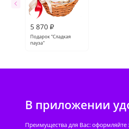
5 870
₽
Подарок "Сладкая
пауза"
В приложении удо
Преимущества для Вас: оформляйте з