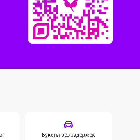
м!
Букеты без задержек
От