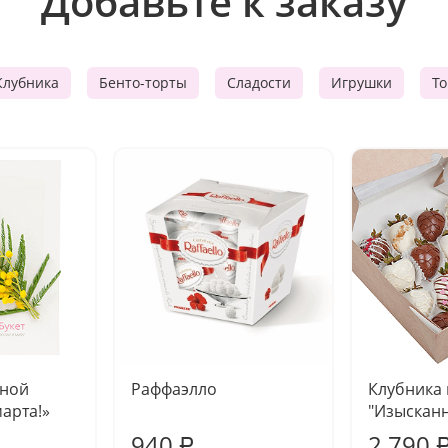
Добавьте к заказу
Клубника
Бенто-торты
Сладости
Игрушки
Т
чной
Раффаэлло
Клубника
марта!»
"Изысканн
940
2 790
₽