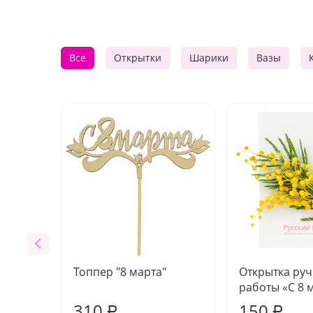
Все
Открытки
Шарики
Вазы
Топпер "8 марта"
Открытка ру
работы «С 8 
310
150
₽
₽