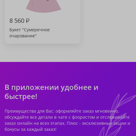
8 560
₽
Букет "Сумеречное
очарование"
В приложении удобнее и
быстрее!
Преимущества для Вас: оформляйте заказ мгновенно,
обсуждайте все детали в чате с флористом и отслеживайте
заказ онлайн на всех этапах. Плюс - эксклюзивные акции и
бонусы за каждый заказ!