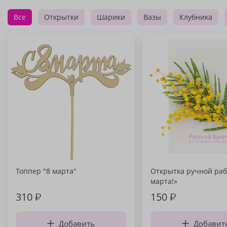
Все
Открытки
Шарики
Вазы
Клубника
Топпер "8 марта"
Открытка ручной раб
марта!»
310
₽
150
₽
Добавить
Добавит