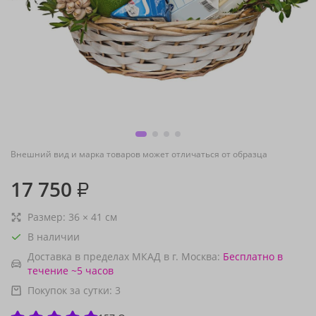
Внешний вид и марка товаров может отличаться от образца
17 750
₽
Размер:
36
×
41
см
В наличии
Доставка в пределах МКАД в г. Москва:
Бесплатно
в
течение ~5 часов
Покупок за сутки:
3