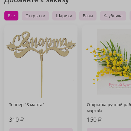
Все
Открытки
Шарики
Вазы
Клубника
Топпер "8 марта"
Открытка ручной раб
марта!»
310
₽
150
₽