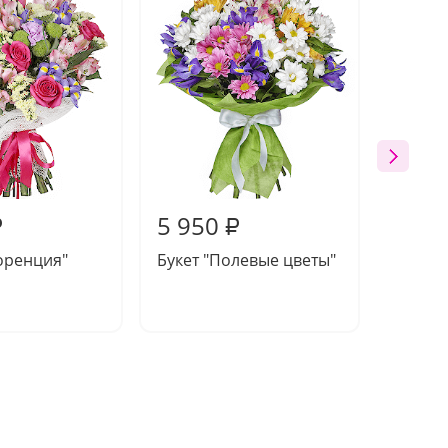
5 950
5 64
₽
₽
оренция"
Букет "Полевые цветы"
Букет 