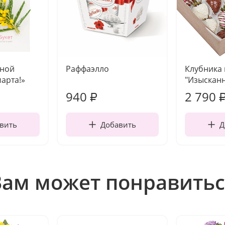
чной
Раффаэлло
Клубника
марта!»
"Изысканн
940
2 790
₽
вить
Добавить
Д
Вам может понравитьс