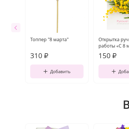
Топпер "8 марта"
Открытка ру
работы «С 8 
310
150
₽
₽
Добавить
Доба