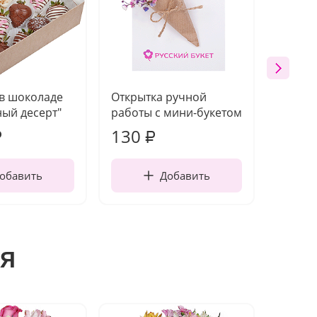
 в шоколаде
Открытка ручной
Ваза п
ый десерт"
работы с мини-букетом
130
1 10
₽
₽
обавить
Добавить
я