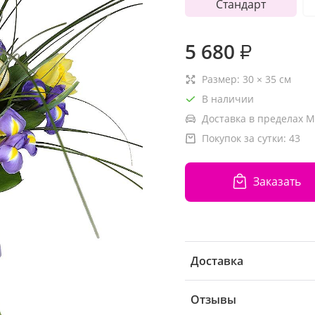
Стандарт
5 680
₽
Размер:
30
×
35
см
В наличии
Доставка в пределах М
Покупок за сутки:
43
Заказать
Доставка
Отзывы