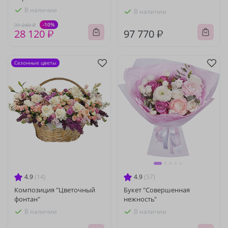
В наличии
В наличии
-10%
31 240 ₽
28 120 ₽
97 770 ₽
Сезонные цветы
4.9
(14)
4.9
(57)
Композиция "Цветочный
Букет "Совершенная
фонтан"
нежность"
В наличии
В наличии