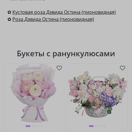
✿
Кустовая роза Дэвида Остина (пионовидная)
✿
Роза Дэвида Остина (пионовидная)
Букеты с ранункулюсами