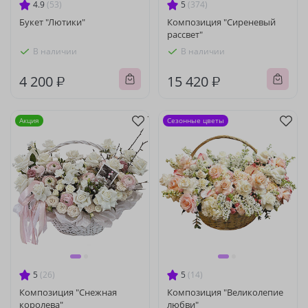
4.9
(53)
5
(374)
Букет "Лютики"
Композиция "Сиреневый
рассвет"
В наличии
В наличии
4 200 ₽
15 420 ₽
Акция
Сезонные цветы
5
(26)
5
(14)
Композиция "Снежная
Композиция "Великолепие
королева"
любви"