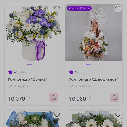
Крупный бутон
4.9
(147)
5
(382)
Композиция "Облака"
Композиция "Диво-дивное "
В наличии
В наличии
10 070 ₽
10 980 ₽