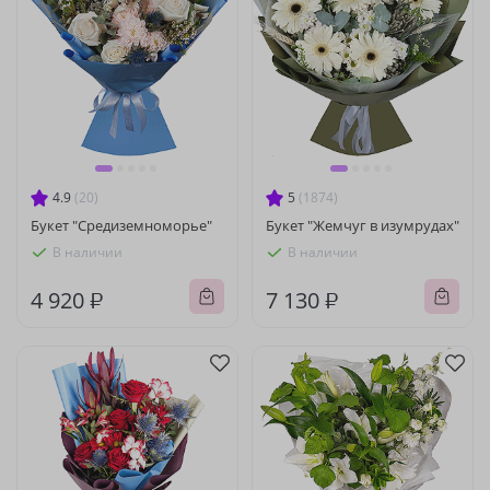
4.9
(20)
5
(1874)
Букет "Средиземноморье"
Букет "Жемчуг в изумрудах"
В наличии
В наличии
4 920 ₽
7 130 ₽