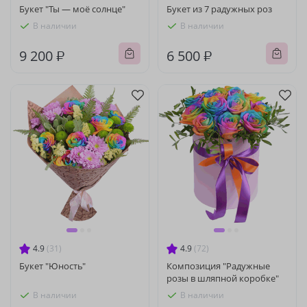
Букет "Ты — моё солнце"
Букет из 7 радужных роз
В наличии
В наличии
9 200 ₽
6 500 ₽
4.9
(31)
4.9
(72)
Букет "Юность"
Композиция "Радужные
розы в шляпной коробке"
В наличии
В наличии