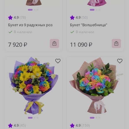
4.9
(78)
4.9
(50)
Букет из 9 радужных роз
Букет "Волшебница"
В наличии
В наличии
7 920 ₽
11 090 ₽
4.9
(45)
4.9
(159)