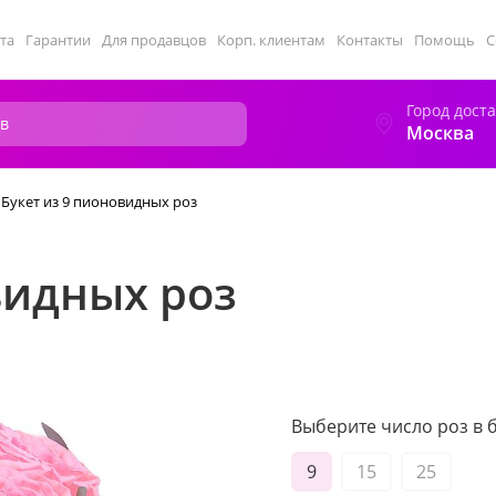
та
Гарантии
Для продавцов
Корп. клиентам
Контакты
Помощь
С
Город дост
Москва
Букет из 9 пионовидных роз
видных роз
Выберите число роз в б
9
15
25