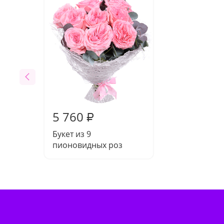
5 760
₽
Букет из 9
пионовидных роз