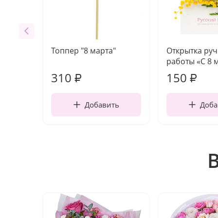
Топпер "8 марта"
Открытка ру
работы «С 8 
310
150
₽
₽
Добавить
Доба