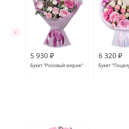
5 930
6 320
₽
₽
Букет "Розовый мираж"
Букет "Поцел