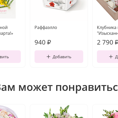
чной
Раффаэлло
Клубника
марта!»
"Изысканн
940
2 790
₽
вить
Добавить
Д
Вам может понравитьс