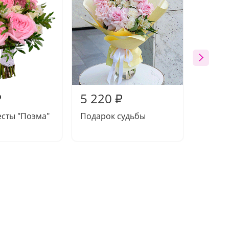
5 220
9 08
₽
₽
есты "Поэма"
Подарок судьбы
Букет 
нежно