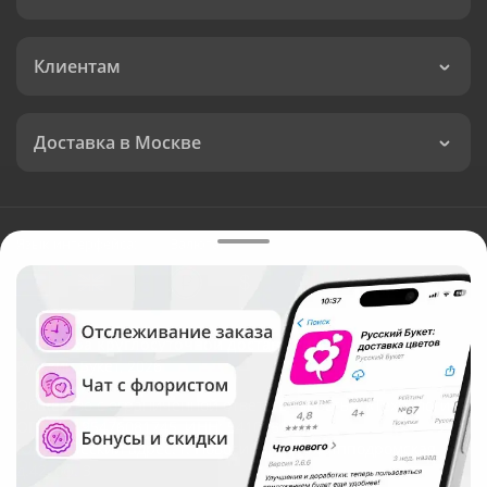
Клиентам
Доставка в Москве
Язык интерфейса:
Валюта:
©
Служба круглосуточной доставки цветов в Москве
Русский Букет, 2026
Общество с ограниченной ответственностью «Технология»
ОГРН: 1195476081745, ИНН: 5410081997
Юридический адрес: г. Новосибирск, ул. Ипподромская,
д.42, оф. 3