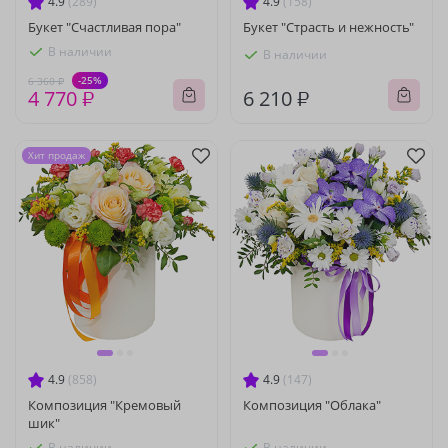
4.9
(289)
4.9
(158)
Букет "Счастливая пора"
Букет "Страсть и нежность"
В наличии
В наличии
-25%
6 360 ₽
4 770 ₽
6 210 ₽
Хит продаж
4.9
(858)
4.9
(147)
Композиция "Кремовый
Композиция "Облака"
шик"
В наличии
В наличии