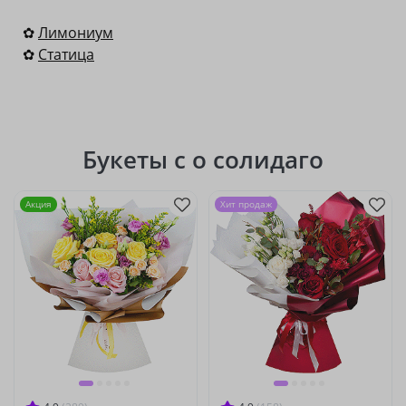
✿
Лимониум
✿
Статица
Букеты с о солидаго
Акция
Хит продаж