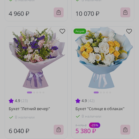
4 960 ₽
10 070 ₽
Акция
4.9
(23)
4.9
(42)
Букет "Летний вечер"
Букет "Солнце в облаках"
В наличии
В наличии
-25%
7 170 ₽
6 040 ₽
5 380 ₽