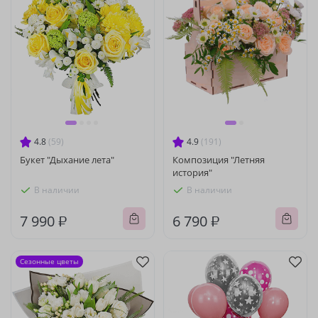
4.8
(59)
4.9
(191)
Букет "Дыхание лета"
Композиция "Летняя
история"
В наличии
В наличии
7 990 ₽
6 790 ₽
Сезонные цветы