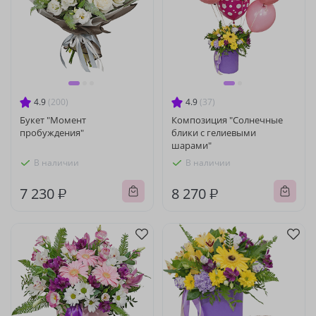
4.9
(200)
4.9
(37)
Букет "Момент
Композиция "Солнечные
пробуждения"
блики с гелиевыми
шарами"
В наличии
В наличии
7 230 ₽
8 270 ₽