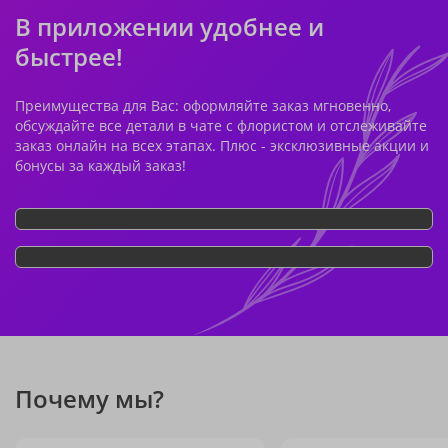
В приложении удобнее и
быстрее!
Преимущества для Вас: оформляйте заказ мгновенно,
обсуждайте все детали в чате с флористом и отслеживайте
заказ онлайн на всех этапах. Плюс - эксклюзивные акции и
бонусы за каждый заказ!
Почему мы?