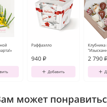
чной
Раффаэлло
Клубника
марта!»
"Изысканн
940
2 790
₽
вить
Добавить
Д
Вам может понравитьс