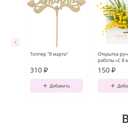
Топпер "8 марта"
Открытка ру
работы «С 8 
310
150
₽
₽
Добавить
Доба