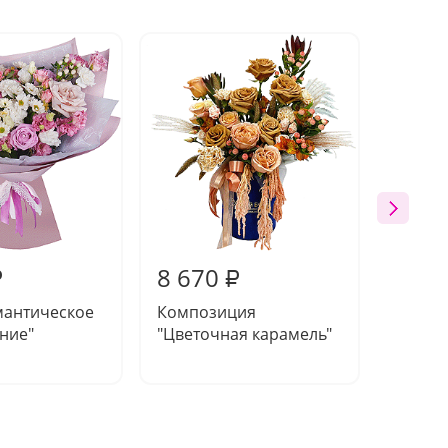
8 670
7 99
₽
₽
мантическое
Композиция
Модны
ние"
"Цветочная карамель"