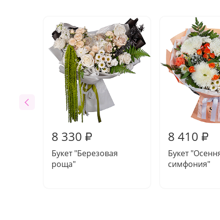
8 330
8 410
₽
₽
Букет "Березовая
Букет "Осенн
роща"
симфония"