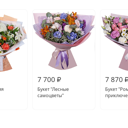
7 700
7 870
₽
яя
Букет "Лесные
Букет "Ро
самоцветы"
приключе