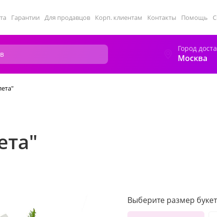
та
Гарантии
Для продавцов
Корп. клиентам
Контакты
Помощь
С
Город дост
Москва
лета"
ета"
Выберите размер букет