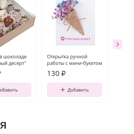
 в шоколаде
Открытка ручной
Ваза п
ый десерт"
работы с мини-букетом
130
1 10
₽
₽
обавить
Добавить
я