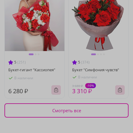
5
(251)
5
(374)
Букет-гигант "Кассиопея"
Букет "Симфония чувств"
В наличии
В наличии
-10%
3 680 ₽
6 280 ₽
3 310 ₽
Смотреть все