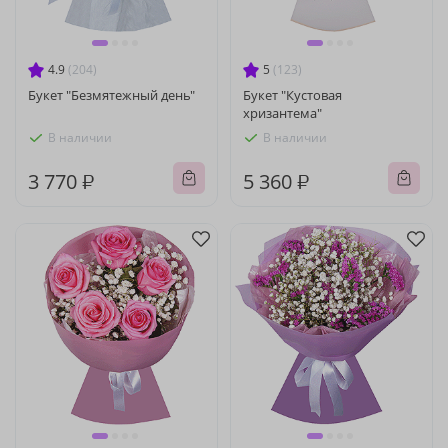
4.9
(204)
5
(123)
Букет "Безмятежный день"
Букет "Кустовая
хризантема"
В наличии
В наличии
3 770 ₽
5 360 ₽