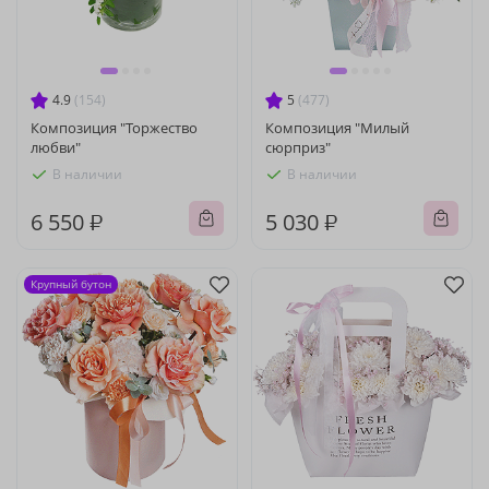
4.9
(154)
5
(477)
Композиция "Торжество
Композиция "Милый
любви"
сюрприз"
В наличии
В наличии
6 550 ₽
5 030 ₽
Крупный бутон