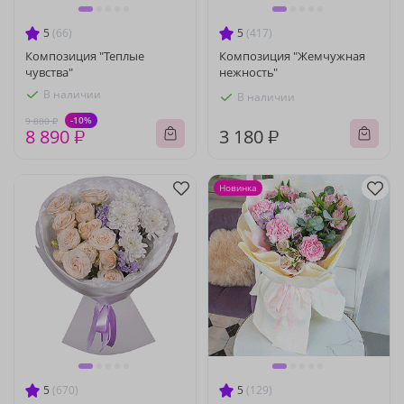
5
(66)
5
(417)
Композиция "Теплые
Композиция "Жемчужная
чувства"
нежность"
В наличии
В наличии
-10%
9 880 ₽
8 890 ₽
3 180 ₽
Новинка
5
(670)
5
(129)