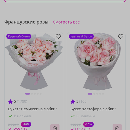
Французские розы
Смотреть все
Крупный бутон
Крупный бутон
5
(1780)
5
(105)
Букет "Жемчужина любви"
Букет "Метафора любви"
В наличии
В наличии
-10%
-10%
3 760 ₽
4 330 ₽
3 380 ₽
3 900 ₽