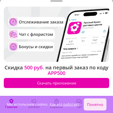
Скидка
500 руб.
на первый заказ по коду
APP500
Скачать приложение
Стоимость и сроки доставки
Мы используем cookies.
Как это работает
.
Понятно
цветов в ближайшие города
Главная
Каталог
Корзина
Чат
Войти