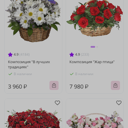
4.9
(4184)
4.9
(233)
Композиция "В лучших
Композиция "Жар птица"
традициях"
В наличии
В наличии
3 960 ₽
7 980 ₽