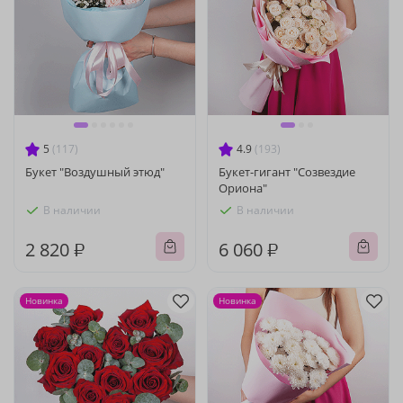
5
(117)
4.9
(193)
Букет "Воздушный этюд"
Букет-гигант "Созвездие
Ориона"
В наличии
В наличии
2 820 ₽
6 060 ₽
Новинка
Новинка