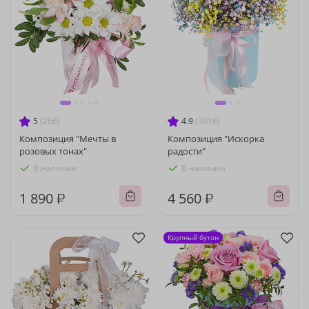
5
(266)
4.9
(3016)
Композиция "Мечты в
Композиция "Искорка
розовых тонах"
радости"
В наличии
В наличии
1 890 ₽
4 560 ₽
Крупный бутон