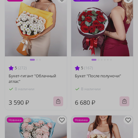
5
(272)
5
(167)
Букет-гигант "Облачный
Букет "После полуночи"
атлас"
В наличии
В наличии
3 590 ₽
6 680 ₽
Новинка
Новинка