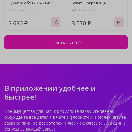
Букет "Любовь к жизни"
Букет "Сокровище"
В наличии
В наличии
2 630 ₽
3 570 ₽
Показать ещё
В приложении удобнее и
быстрее!
Преимущества для Вас: оформляйте заказ мгновенно,
обсуждайте все детали в чате с флористом и отслеживайте
заказ онлайн на всех этапах. Плюс - эксклюзивные акции и
бонусы за каждый заказ!