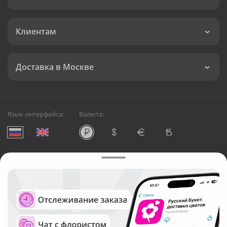
Клиентам
Доставка в Москве
Язык интерфейса:
Валюта:
©
Служба круглосуточной доставки цветов в Москве
Русский Букет, 2026
Общество с ограниченной ответственностью «Технология»
ОГРН: 1195476081745, ИНН: 5410081997
Юридический адрес: г. Новосибирск, ул. Ипподромская,
д.42, оф. 3