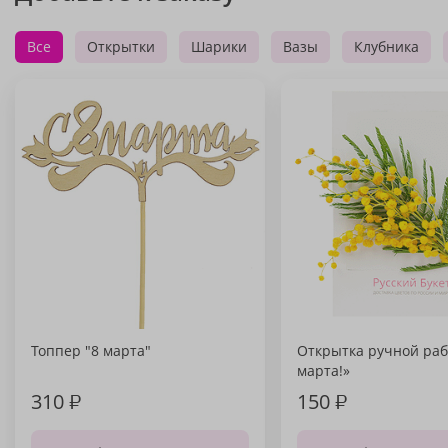
Все
Открытки
Шарики
Вазы
Клубника
Топпер "8 марта"
Открытка ручной раб
марта!»
310
₽
150
₽