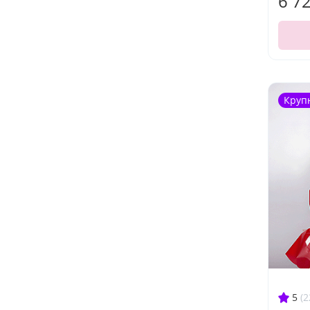
6 7
Круп
5
(2