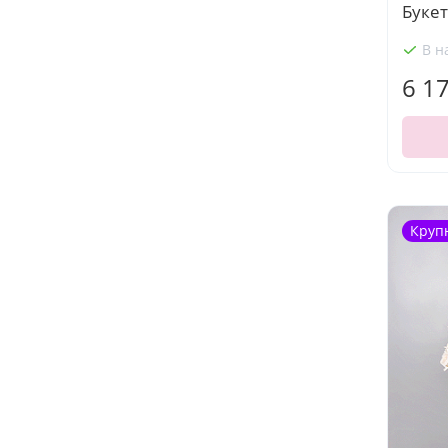
Букет
В н
6 1
Круп