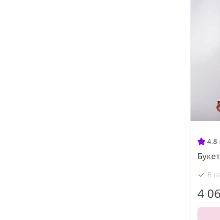
4.8
Букет
В н
4 0