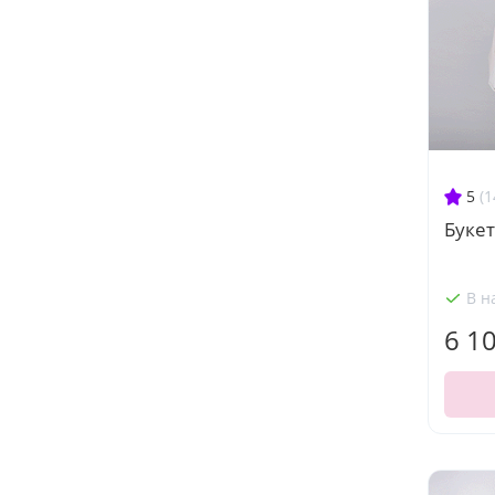
5
(1
Букет
В н
6 1