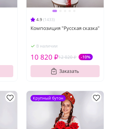
4.9
(1433)
"
Композиция "Русская сказка"
В наличии
10 820 ₽
12 020 ₽
-10%
Заказать
Крупный бутон