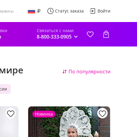
Статус заказа
Войти
ервисы
авки
Связаться с нами
р
8-800-333-0905
имире
По популярности
ссии
Новинка