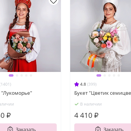
(1401)
4.8
(399)
 "Лукоморье"
Букет "Цветик семицве
аличии
В наличии
60 ₽
4 410 ₽
Заказать
Заказать