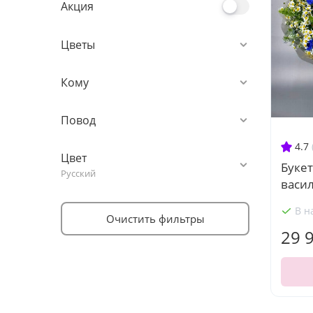
Акция
Цветы
Кому
Повод
4.7
Цвет
Букет
Русский
васи
В н
Очистить фильтры
29 