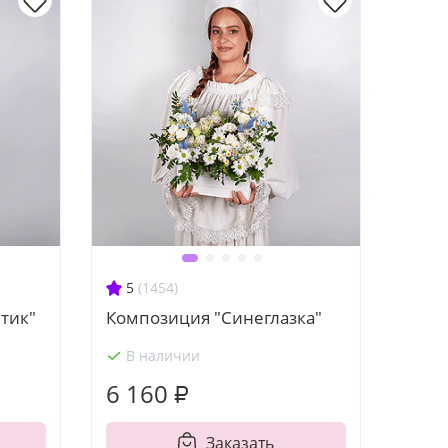
5
(1454)
тик"
Композиция "Синеглазка"
В наличии
6 160 ₽
Заказать