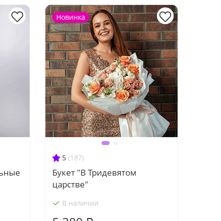
Новинка
5
(187)
льные
Букет "В Тридевятом
царстве"
В наличии