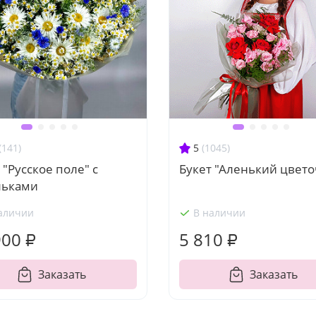
(141)
5
(1045)
 "Русское поле" с
Букет "Аленький цвето
льками
аличии
В наличии
900 ₽
5 810 ₽
Заказать
Заказать