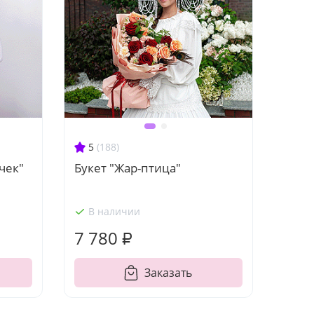
5
(188)
чек"
Букет "Жар-птица"
В наличии
7 780 ₽
Заказать