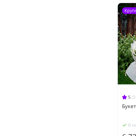
Круп
5
(3
Букет
В н