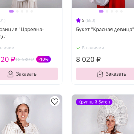
01)
5
(683)
озиция "Царевна-
Букет "Красная девица
дь"
аличии
В наличии
720 ₽
8 020 ₽
18 580 ₽
-10%
Заказать
Заказать
Крупный бутон