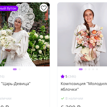
ный бутон
16)
5
(346)
 "Царь-Девица"
Композиция "Молоди
яблочки"
аличии
В наличии