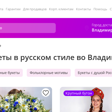
та
Гарантии
Для продавцов
Корп. клиентам
Контакты
Помощь
С
Город дост
Владими
е
еты в русском стиле во Влад
ные букеты
Фольклорные мотивы
Букеты с душой Ро
Крупный бутон