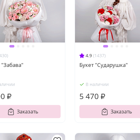
430)
4.9
(1437)
 "Забава"
Букет "Сударушка"
аличии
В наличии
00 ₽
5 470 ₽
Заказать
Заказать