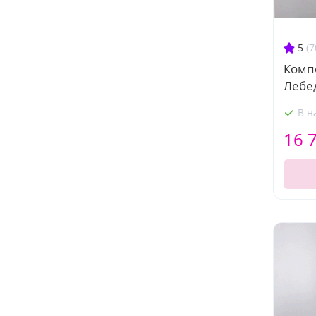
5
(7
Комп
Лебе
В н
16 