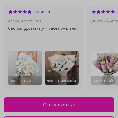
Отлично
Алена,
Август 2026
Дмитрий,
Авгу
быстрая доставка,учли все пожелания
Фото на сайте
Фото до доставки
Фото на сайте
Оставить отзыв