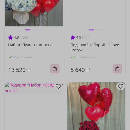
4.8
(736)
4.9
(707)
Набор "Пульс нежности"
Подарок "Набор «Red Love
Story»"
В наличии
В наличии
13 520 ₽
5 640 ₽