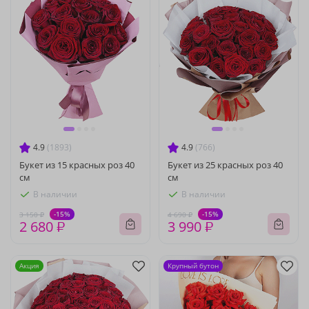
4.9
(1893)
4.9
(766)
Букет из 15 красных роз 40
Букет из 25 красных роз 40
см
см
В наличии
В наличии
-15%
-15%
3 150 ₽
4 690 ₽
2 680 ₽
3 990 ₽
Акция
Крупный бутон