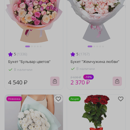
5
(1336)
5
(1767)
Букет "Бульвар цветов"
Букет "Жемчужина любви"
В наличии
В наличии
-10%
2 630 ₽
4 540 ₽
2 370 ₽
Новинка
Акция