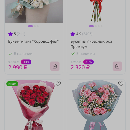
5
(211)
4.9
(3405)
Букет-гигант "Хоровод фей"
Букет из 7 красных роз
Премиум
В наличии
В наличии
-13%
-15%
3 430 ₽
2 730 ₽
2 990 ₽
2 320 ₽
Акция