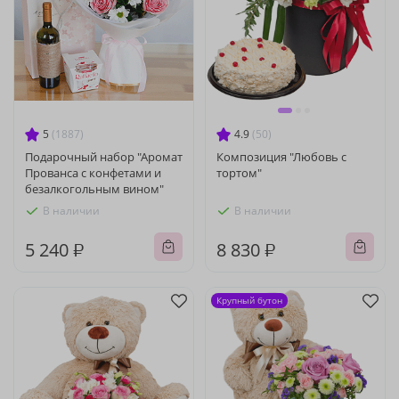
5
(1887)
4.9
(50)
Подарочный набор "Аромат
Композиция "Любовь с
Прованса с конфетами и
тортом"
безалкогольным вином"
В наличии
В наличии
5 240 ₽
8 830 ₽
Крупный бутон