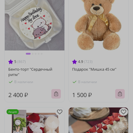
5
(867)
4.9
(723)
Бенто-торт "Сердечный
Подарок "Мишка 45 см"
ритм"
В наличии
В наличии
2 400 ₽
1 500 ₽
Акция