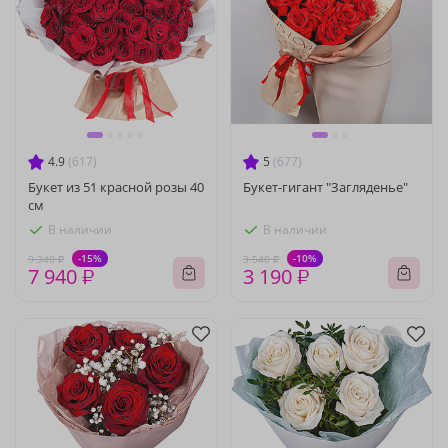
4.9
(617)
5
(677)
Букет из 51 красной розы 40
Букет-гигант "Загляденье"
см
В наличии
В наличии
-15%
-10%
9 340 ₽
3 540 ₽
7 940 ₽
3 190 ₽