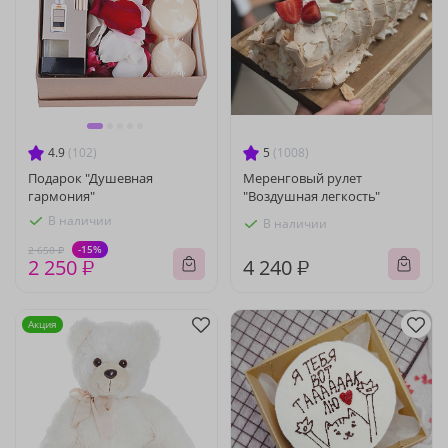
4.9
(102)
5
(1008)
Подарок "Душевная
Меренговый рулет
гармония"
"Воздушная легкость"
В наличии
В наличии
-15%
2 650 ₽
2 250 ₽
4 240 ₽
Акция