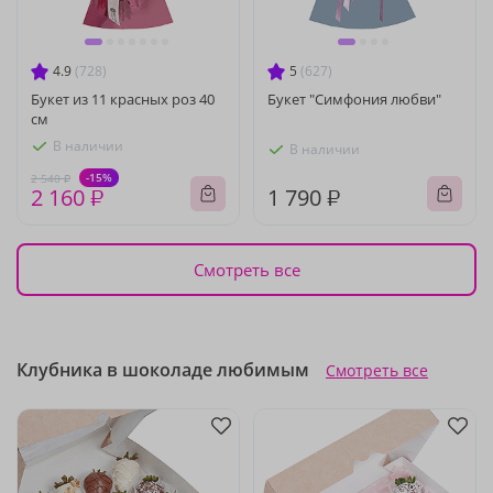
4.9
(728)
5
(627)
Букет из 11 красных роз 40
Букет "Симфония любви"
см
В наличии
В наличии
-15%
2 540 ₽
2 160 ₽
1 790 ₽
Смотреть все
Клубника в шоколаде любимым
Смотреть все