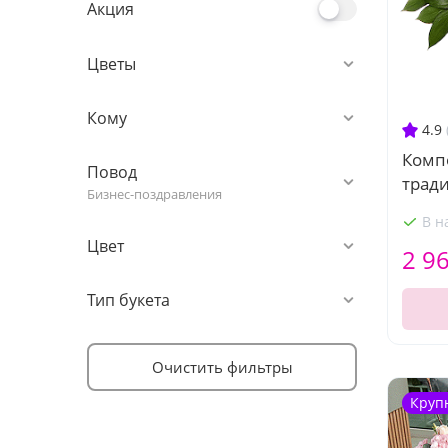
Акция
Цветы
Кому
4.9
Комп
Повод
трад
Бизнес-поздравления
В н
Цвет
2 9
Тип букета
Очистить фильтры
Круп