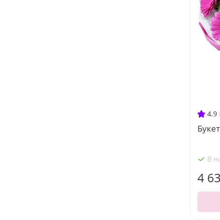
4.9
Букет
В н
4 6