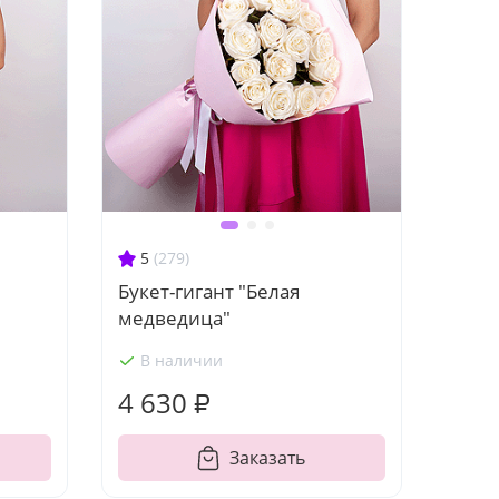
5
(279)
Букет-гигант "Белая
медведица"
В наличии
4 630 ₽
Заказать