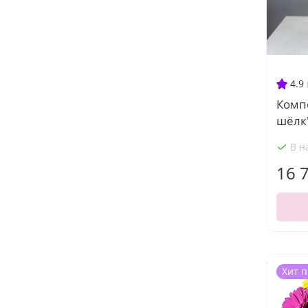
4.9
Комп
шёлк
В н
16 
Хит 