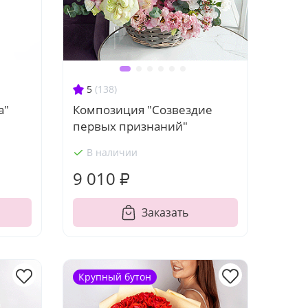
5
(138)
а"
Композиция "Созвездие
первых признаний"
В наличии
9 010 ₽
Заказать
Крупный бутон