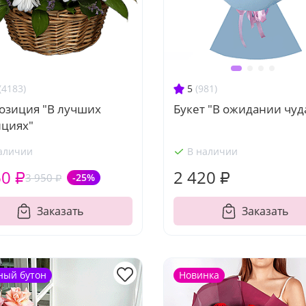
(4183)
5
(981)
озиция "В лучших
Букет "В ожидании чуд
ициях"
аличии
В наличии
60 ₽
2 420 ₽
3 950 ₽
-25%
Заказать
Заказать
ный бутон
Новинка