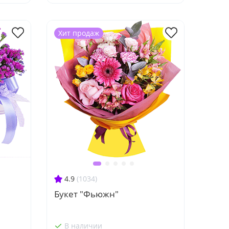
Хит продаж
4.9
(1034)
я
Букет "Фьюжн"
В наличии