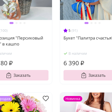
(100)
5
(91)
озиция "Персиковый
Букет "Палитра счастья
" в кашпо
аличии
В наличии
780 ₽
6 390 ₽
Заказать
Заказать
продаж
Новинка