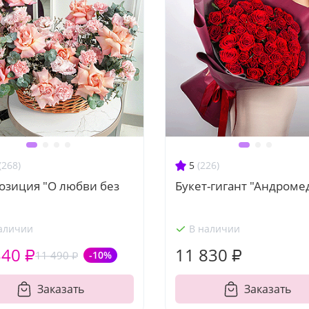
(268)
5
(226)
озиция "О любви без
Букет-гигант "Андроме
аличии
В наличии
340 ₽
11 830 ₽
11 490 ₽
-10%
Заказать
Заказать