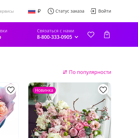
Статус заказа
Войти
ервисы
авки
Связаться с нами
р
8-800-333-0905
По популярности
Новинка