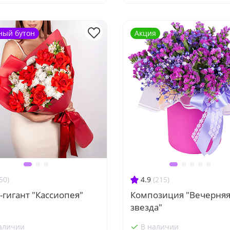
ный бутон
Акция
50)
4.9
(215)
-гигант "Кассиопея"
Композиция "Вечерня
звезда"
аличии
В наличии