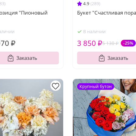
83)
4.9
(289)
озиция "Пионовый
Букет "Счастливая пора
аличии
В наличии
070 ₽
3 850 ₽
5 130 ₽
-25%
Заказать
Заказать
Крупный бутон