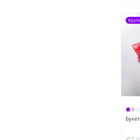
Круп
5
(2
Букет
В н