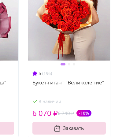
5
(196)
да"
Букет-гигант "Великолепие"
В наличии
6 070 ₽
6 740 ₽
-10%
Заказать