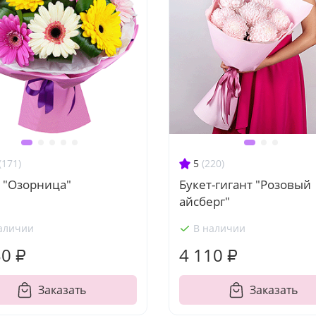
(171)
5
(220)
 "Озорница"
Букет-гигант "Розовый
айсберг"
аличии
В наличии
30 ₽
4 110 ₽
Заказать
Заказать