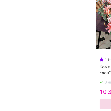
4.9
Комп
слов"
В н
10 