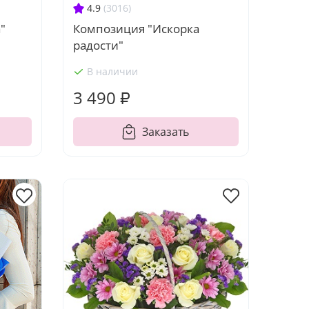
4.9
(3016)
"
Композиция "Искорка
радости"
В наличии
3 490 ₽
Заказать