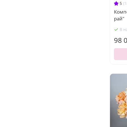
5
(1
Комп
рай"
В н
98 