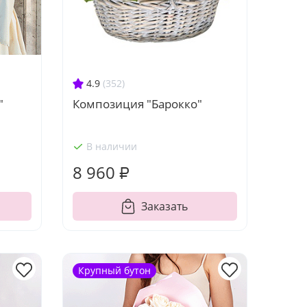
4.9
(352)
Композиция "Барокко"
"
В наличии
8 960 ₽
Заказать
Крупный бутон