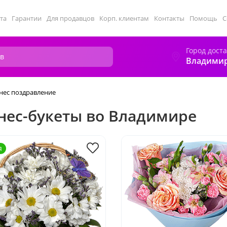
та
Гарантии
Для продавцов
Корп. клиентам
Контакты
Помощь
С
Город дост
Владими
нес поздравление
нес-букеты во Владимире
я