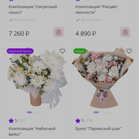
Композиция "Секретный
Композиция "Расцвет
смысл"
нежности"
В наличии
В наличии
7 260 ₽
4 890 ₽
Крупный бутон
Акция
5
(76)
5
(138)
Композиция "Небесный
Букет "Парижский шик"
вальс"