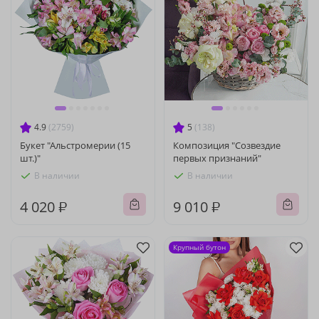
4.9
(2759)
5
(138)
Букет "Альстромерии (15
Композиция "Созвездие
шт.)"
первых признаний"
В наличии
В наличии
4 020 ₽
9 010 ₽
Крупный бутон