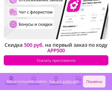
5
(382)
4.9
(2901)
Букет "Нежные грезы"
Букет "Полевые цветы"
В наличии
В наличии
Скидка
500 руб.
на первый заказ по коду
2 350 ₽
5 140 ₽
APP500
Скачать приложение
Мы используем cookies.
Как это работает
.
Понятно
Главная
Каталог
Корзина
Чат
Войти