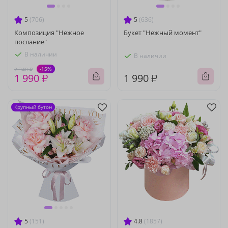
5
(706)
5
(636)
Композиция "Нежное
Букет "Нежный момент"
послание"
В наличии
В наличии
-15%
2 340 ₽
1 990 ₽
1 990 ₽
Крупный бутон
5
(151)
4.8
(1857)