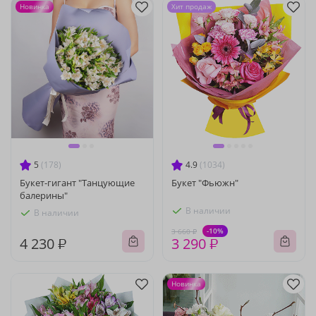
Новинка
Хит продаж
5
(178)
4.9
(1034)
Букет-гигант "Танцующие
Букет "Фьюжн"
балерины"
В наличии
В наличии
-10%
3 660 ₽
4 230 ₽
3 290 ₽
Новинка