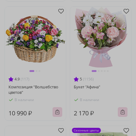
4.9
(117)
5
(1156)
Композиция "Волшебство
Букет "Афина"
цветов"
В наличии
В наличии
10 990 ₽
2 170 ₽
Сезонные цветы