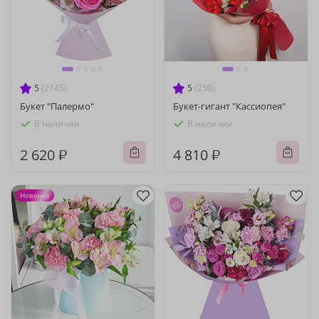
5
(2145)
5
(250)
Букет "Палермо"
Букет-гигант "Кассиопея"
В наличии
В наличии
2 620 ₽
4 810 ₽
Новинка