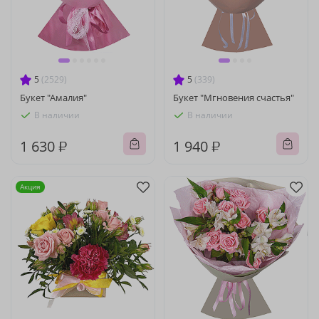
5
(2529)
5
(339)
Букет "Амалия"
Букет "Мгновения счастья"
В наличии
В наличии
1 630 ₽
1 940 ₽
Акция