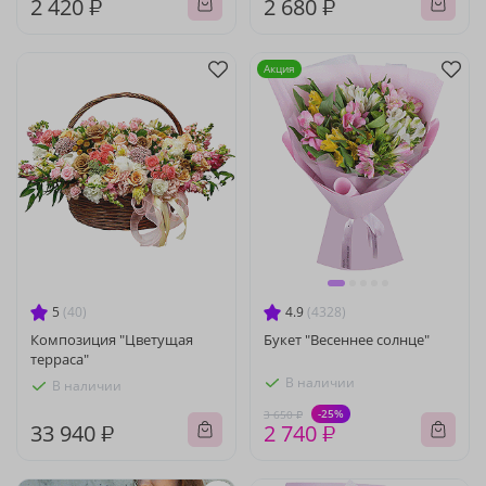
2 420 ₽
2 680 ₽
Акция
5
(40)
4.9
(4328)
Композиция "Цветущая
Букет "Весеннее солнце"
терраса"
В наличии
В наличии
-25%
3 650 ₽
33 940 ₽
2 740 ₽