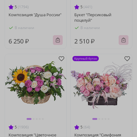
5
(1794)
5
(441)
Композиция "Душа России"
Букет "Персиковый
поцелуй"
В наличии
В наличии
6 250 ₽
2 510 ₽
Крупный бутон
5
(1906)
5
(64)
Композиция "Цветочное
Композиция "Симфония