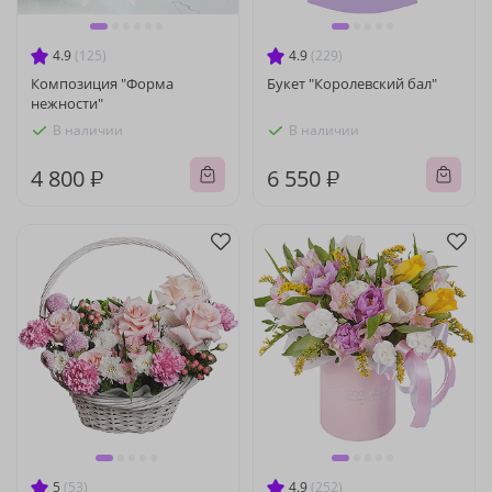
4.9
(125)
4.9
(229)
Композиция "Форма
Букет "Королевский бал"
нежности"
В наличии
В наличии
4 800 ₽
6 550 ₽
5
(53)
4.9
(252)