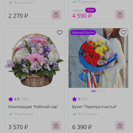
В наличии
В наличии
-15%
5 400 ₽
2 270 ₽
4 590 ₽
Крупный бутон
4.9
(765)
5
(92)
Композиция "Райский сад"
Букет "Палитра счастья"
В наличии
В наличии
3 570 ₽
6 390 ₽