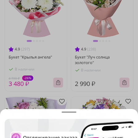
4.9
(297)
4.9
(238)
Букет "Крылья ангела"
Букет "Луч солнца
золотого"
В наличии
В наличии
-26%
4 700 ₽
3 480 ₽
2 990 ₽