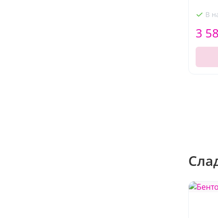
В н
3 5
Сла