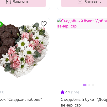
Заказать
Заказать
я
11)
4.9
(156)
рок "Сладкая любовь"
Съедобный букет "До
вечер, сэр"