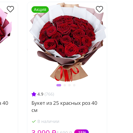
Акция
4.9
(766)
з 40
Букет из 25 красных роз 40
см
В наличии
3 990 ₽
4 690 ₽
-15%