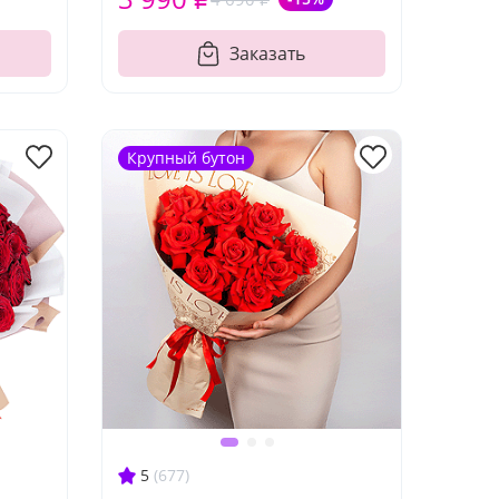
Заказать
Крупный бутон
5
(677)