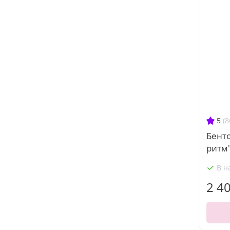
5
(8
Бент
ритм
В н
2 4