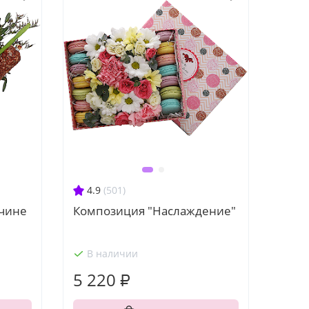
4.9
(501)
жчине
Композиция "Наслаждение"
В наличии
5 220 ₽