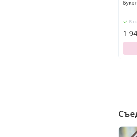
Букет
В н
1 9
Съе