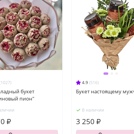
(1027)
4.9
(516)
ладный букет
Букет настоящему му
иновый пион"
аличии
В наличии
70 ₽
3 250 ₽