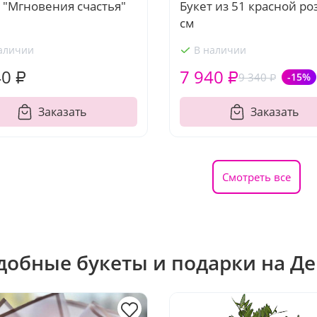
 "Мгновения счастья"
Букет из 51 красной ро
см
аличии
В наличии
40 ₽
7 940 ₽
9 340 ₽
-15%
Заказать
Заказать
Смотреть все
добные букеты и подарки на Д