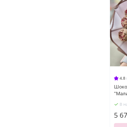
4.8
Шоко
"Мал
В н
5 6