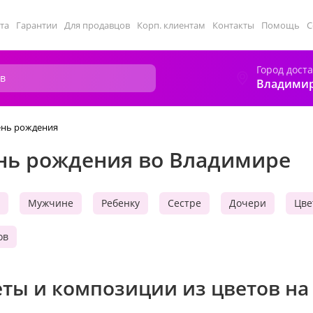
та
Гарантии
Для продавцов
Корп. клиентам
Контакты
Помощь
С
Город дост
Владими
ень рождения
ень рождения во Владимире
Мужчине
Ребенку
Сестре
Дочери
Цве
ов
еты и композиции из цветов на