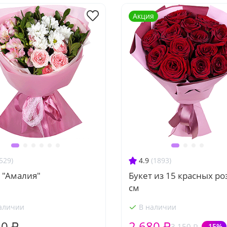
Акция
529)
4.9
(1893)
 "Амалия"
Букет из 15 красных ро
см
аличии
В наличии
30 ₽
2 680 ₽
3 150 ₽
-15%