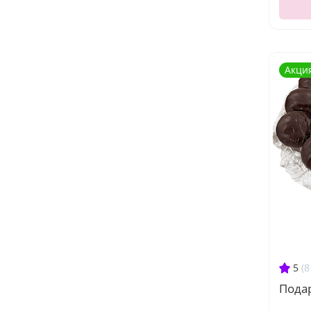
Акци
5
(8
Пода