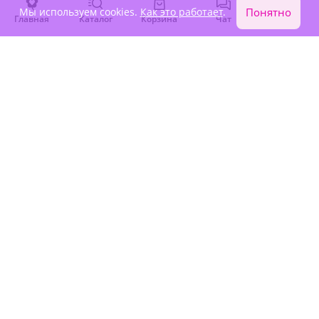
Мы используем cookies.
Как это работает
.
Понятно
Главная
Каталог
Корзина
Чат
Войти
5
(362)
5
(91)
Букет "Между вымыслом и
Букет "Цветочная пудра"
снами"
В наличии
В наличии
3 090 ₽
6 240 ₽
Акция
Крупный бутон