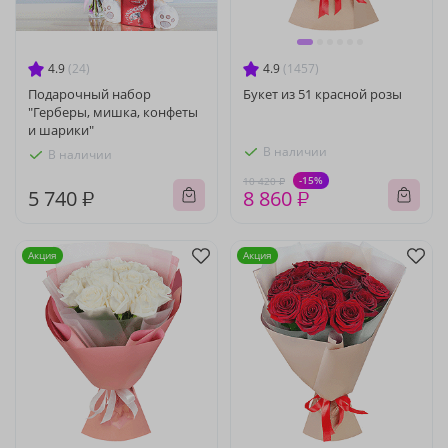
4.9
(24)
4.9
(1457)
Подарочный набор
Букет из 51 красной розы
"Герберы, мишка, конфеты
и шарики"
В наличии
В наличии
-15%
10 420 ₽
5 740 ₽
8 860 ₽
Акция
Акция