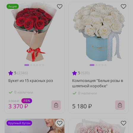
Акция
5
(2346)
5
(630)
Букет из 15 красных роз
Композиция "Белые розы в
шляпной коробке"
В наличии
В наличии
-15%
3 960 ₽
3 370 ₽
5 180 ₽
Крупный бутон