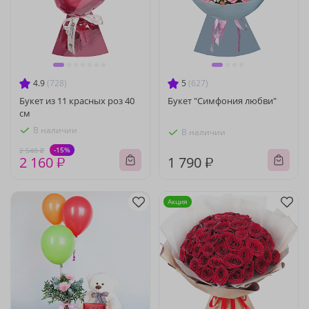
4.9
(728)
5
(627)
Букет из 11 красных роз 40
Букет "Симфония любви"
см
В наличии
В наличии
-15%
2 540 ₽
2 160 ₽
1 790 ₽
Акция