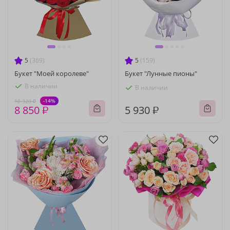
5
(369)
5
(159)
Букет "Моей королеве"
Букет "Лунные пионы"
В наличии
В наличии
-14%
10 320 ₽
8 850 ₽
5 930 ₽