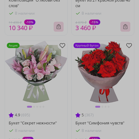
Композиция "О любви без
Букет из 21 красной розы 40
слов"
см
В наличии
В наличии
-10%
-15%
11 490 ₽
4 070 ₽
10 340 ₽
3 460 ₽
Акция
Крупный бутон
4.9
(695)
5
(367)
Букет "Секрет нежности"
Букет "Симфония чувств"
В наличии
В наличии