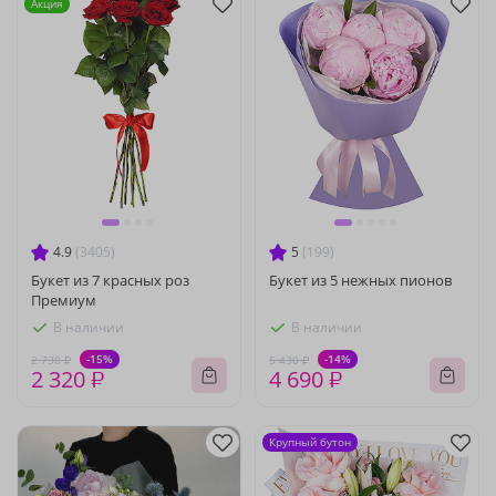
Акция
4.9
(3405)
5
(199)
Букет из 7 красных роз
Букет из 5 нежных пионов
Премиум
В наличии
В наличии
-15%
-14%
2 730 ₽
5 430 ₽
2 320 ₽
4 690 ₽
Крупный бутон