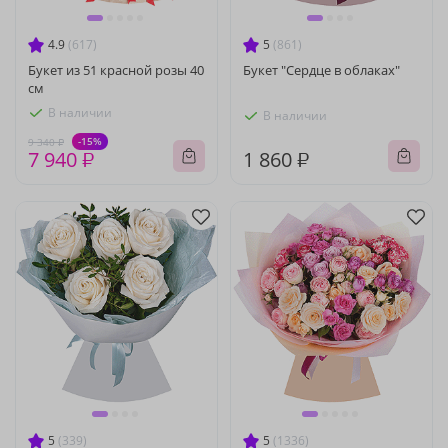
4.9
(617)
5
(861)
Букет из 51 красной розы 40
Букет "Сердце в облаках"
см
В наличии
В наличии
-15%
9 340 ₽
7 940 ₽
1 860 ₽
5
(339)
5
(1336)