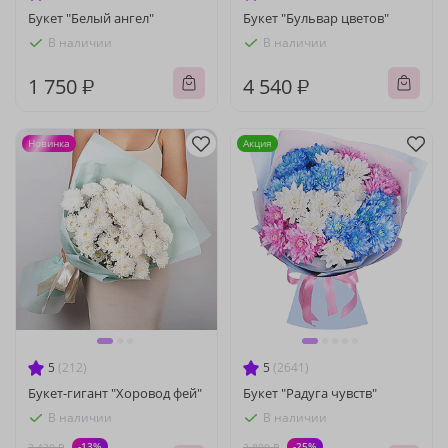
Букет "Белый ангел"
Букет "Бульвар цветов"
В наличии
В наличии
1 750 ₽
4 540 ₽
Новинка
Акция
5
(212)
5
(2641)
Букет-гигант "Хоровод фей"
Букет "Радуга чувств"
В наличии
В наличии
-13%
-25%
3 430 ₽
2 800 ₽