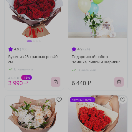
4.9
(766)
4.9
(24)
Букет из 25 красных роз 40
Подарочный набор
см
"Мишка, лилии и шарики"
В наличии
В наличии
-15%
4 690 ₽
3 990 ₽
6 440 ₽
Крупный бутон