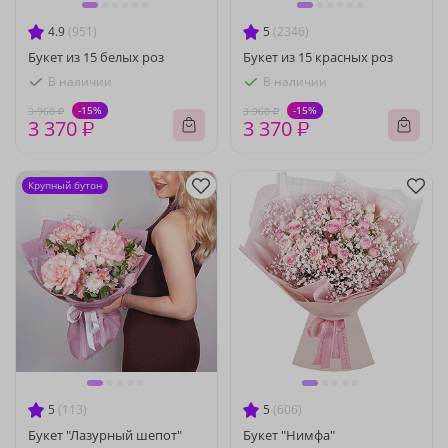
4.9
(951)
5
(2346)
Букет из 15 белых роз
Букет из 15 красных роз
В наличии
В наличии
-15%
-15%
3 960 ₽
3 960 ₽
3 370 ₽
3 370 ₽
Крупный бутон
5
(113)
5
(606)
Букет "Лазурный шепот"
Букет "Нимфа"