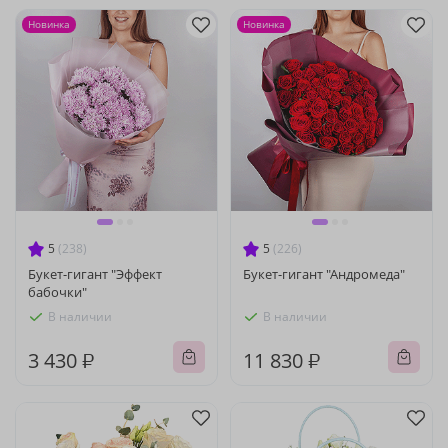
Новинка
Новинка
5
(238)
5
(226)
Букет-гигант "Эффект
Букет-гигант "Андромеда"
бабочки"
В наличии
В наличии
3 430 ₽
11 830 ₽