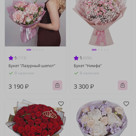
5
(113)
5
(606)
Букет "Лазурный шепот"
Букет "Нимфа"
В наличии
В наличии
3 190 ₽
3 300 ₽