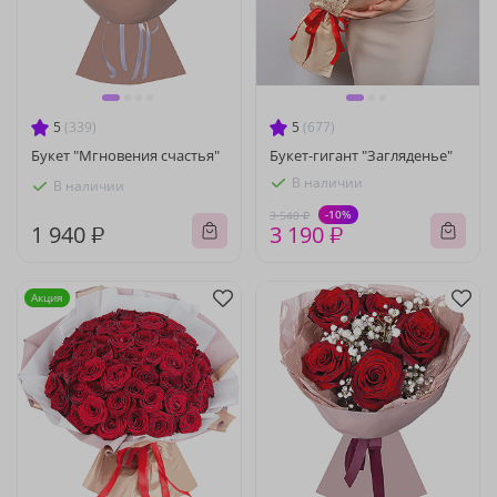
5
(339)
5
(677)
Букет "Мгновения счастья"
Букет-гигант "Загляденье"
В наличии
В наличии
-10%
3 540 ₽
1 940 ₽
3 190 ₽
Акция