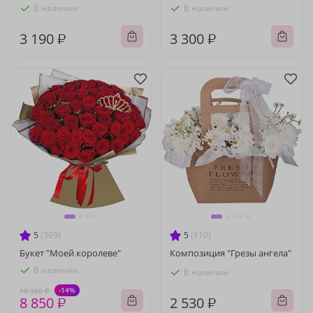
В наличии
В наличии
3 190 ₽
3 300 ₽
5
(369)
5
(110)
Букет "Моей королеве"
Композиция "Грезы ангела"
В наличии
В наличии
-14%
10 320 ₽
8 850 ₽
2 530 ₽