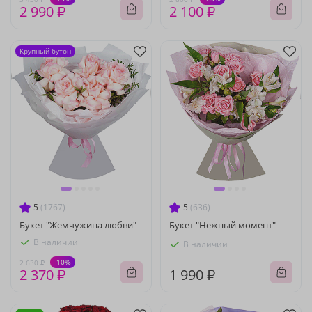
2 990 ₽
2 100 ₽
Крупный бутон
5
(1767)
5
(636)
Букет "Жемчужина любви"
Букет "Нежный момент"
В наличии
В наличии
-10%
2 630 ₽
2 370 ₽
1 990 ₽