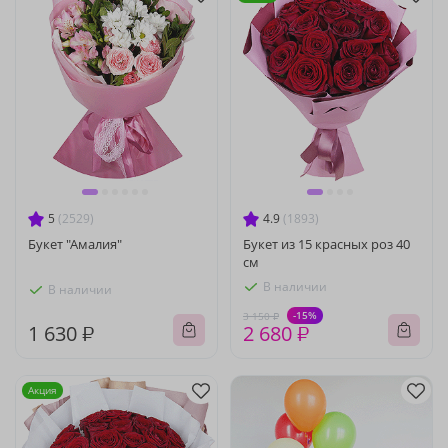
5
(2529)
4.9
(1893)
Букет "Амалия"
Букет из 15 красных роз 40
см
В наличии
В наличии
-15%
3 150 ₽
1 630 ₽
2 680 ₽
Акция