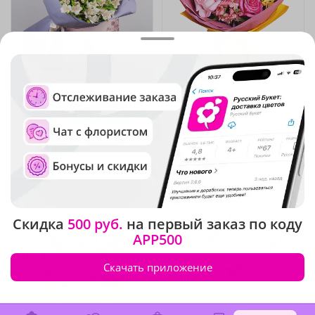
5
(178)
4.9
(1034)
Букет-гигант "Танцующие
Букет "Фьюжн"
балерины"
В наличии
В наличии
-10%
3 660 ₽
4 230 ₽
3 290 ₽
Скидка
500 руб.
на первый заказ по коду
APP500
Скачать приложение