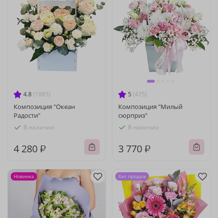
4.8
(1885)
5
(475)
Композиция "Океан
Композиция "Милый
Радости"
сюрприз"
В наличии
В наличии
4 280 ₽
3 770 ₽
Новинка
Хит продаж