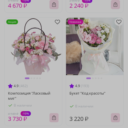
-10%
-10%
5 190 ₽
2 490 ₽
4 670 ₽
2 240 ₽
Акция
Новинка
4.9
(462)
4.9
(193)
Композиция "Ласковый
Букет "Код красоты"
миг"
В наличии
В наличии
-10%
4 140 ₽
3 730 ₽
3 220 ₽