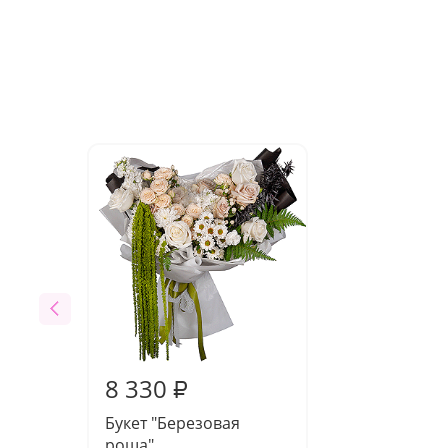
8 330
₽
Букет "Березовая
роща"