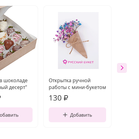
 в шоколаде
Открытка ручной
Ваза п
ый десерт"
работы с мини-букетом
130
1 10
₽
₽
обавить
Добавить