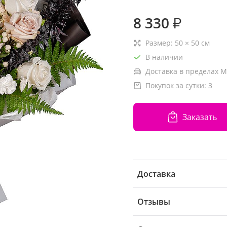
8 330
₽
Размер:
50
×
50
см
В наличии
Доставка в пределах М
Покупок за сутки:
3
Заказать
Доставка
Отзывы