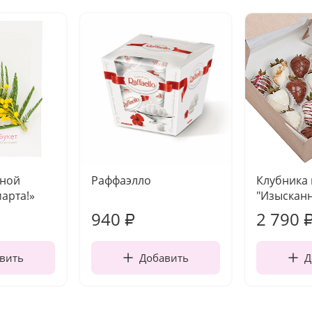
чной
Раффаэлло
Клубника
марта!»
"Изысканн
940
2 790
₽
вить
Добавить
Д