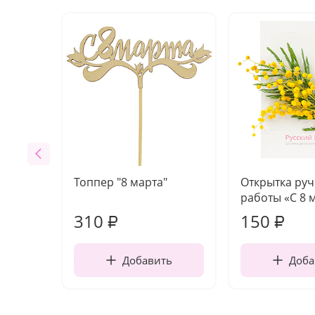
Топпер "8 марта"
Открытка ру
работы «С 8 
310
150
₽
₽
Добавить
Доба