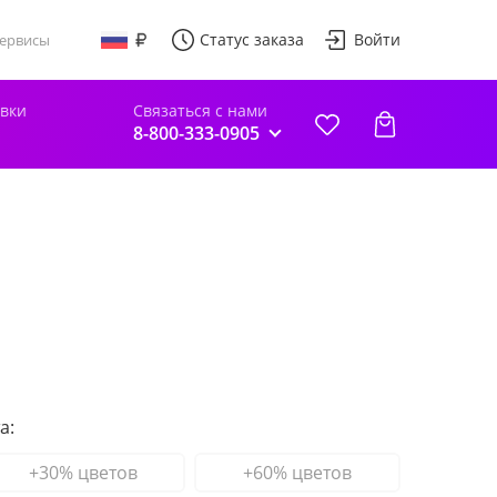
Статус заказа
Войти
ервисы
авки
Связаться с нами
8-800-333-0905
а:
+30% цветов
+60% цветов