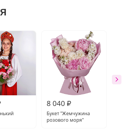
я
8 040
8 83
₽
₽
енький
Букет "Жемчужина
Компо
розового моря"
ночи"