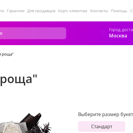
та
Гарантии
Для продавцов
Корп. клиентам
Контакты
Помощь
С
Город дост
Москва
я роща"
 роща"
Выберите размер букет
Стандарт