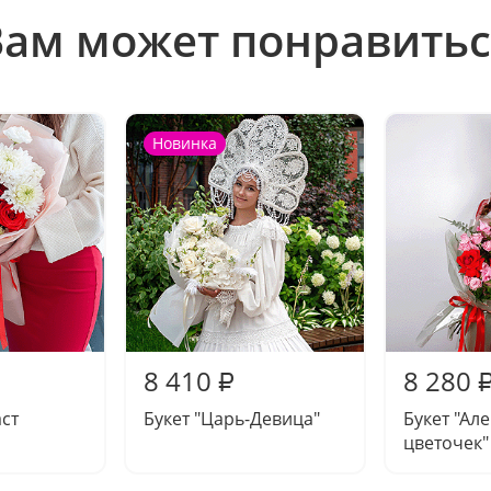
Вам может понравитьс
Новинка
8 410
8 280
₽
аст
Букет "Царь-Девица"
Букет "Ал
цветочек"