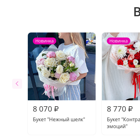
Новинка
Новинка
8 070
8 770
₽
₽
Букет "Нежный шелк"
Букет "Контр
эмоций"