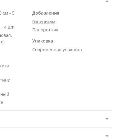
м - 5
Добавления
Гиперикум
Роза Эквадор белая 50 см - 4 шт.
Папоротник
мовая,
Упаковка
шт.
Современная упаковка
тика
нтини
нный
те