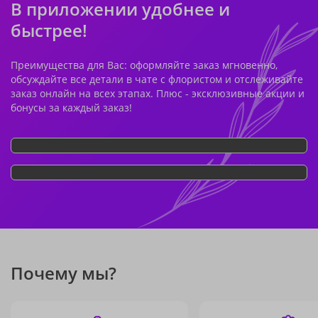
В приложении удобнее и
быстрее!
Преимущества для Вас: оформляйте заказ мгновенно,
обсуждайте все детали в чате с флористом и отслеживайте
заказ онлайн на всех этапах. Плюс - эксклюзивные акции и
бонусы за каждый заказ!
Почему мы?