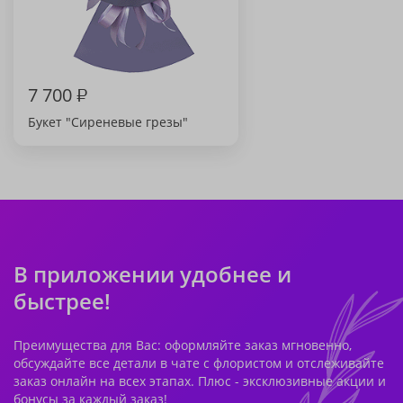
7 700
₽
Букет "Сиреневые грезы"
В приложении удобнее и
быстрее!
Преимущества для Вас: оформляйте заказ мгновенно,
обсуждайте все детали в чате с флористом и отслеживайте
заказ онлайн на всех этапах. Плюс - эксклюзивные акции и
бонусы за каждый заказ!