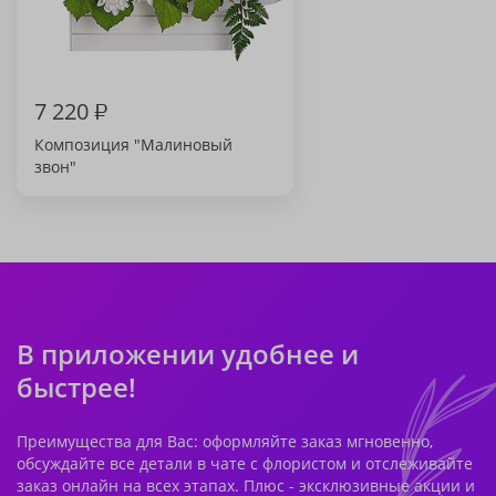
7 220
₽
Композиция "Малиновый
звон"
В приложении удобнее и
быстрее!
Преимущества для Вас: оформляйте заказ мгновенно,
обсуждайте все детали в чате с флористом и отслеживайте
заказ онлайн на всех этапах. Плюс - эксклюзивные акции и