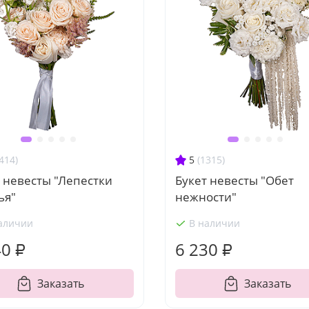
414)
5
(1315)
 невесты "Лепестки
Букет невесты "Обет
ья"
нежности"
аличии
В наличии
40 ₽
6 230 ₽
Заказать
Заказать