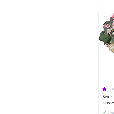
5
(1
Буке
аккор
В н