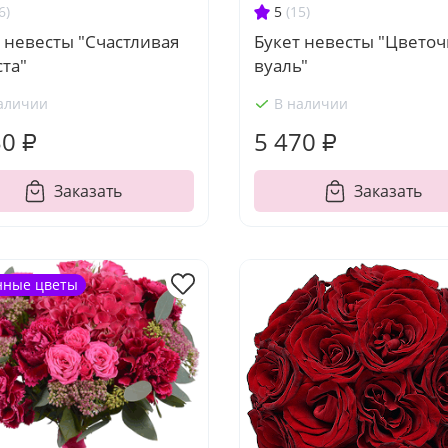
6)
5
(15)
 невесты "Счастливая
Букет невесты "Цветоч
та"
вуаль"
аличии
В наличии
30 ₽
5 470 ₽
Заказать
Заказать
нные цветы