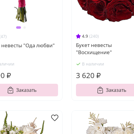
4.9
(240)
(47)
Букет невесты
 невесты "Ода любви"
"Восхищение"
аличии
В наличии
90 ₽
3 620 ₽
Заказать
Заказать