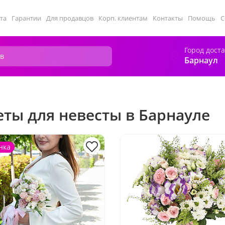
та
Гарантии
Для продавцов
Корп. клиентам
Контакты
Помощь
С
Город дост
Барнаул
еты для невесты в Барнауле
нка