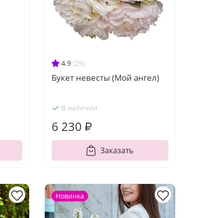
4.9
(29)
Букет невесты (Мой ангел)
В наличии
6 230 ₽
Заказать
Новинка