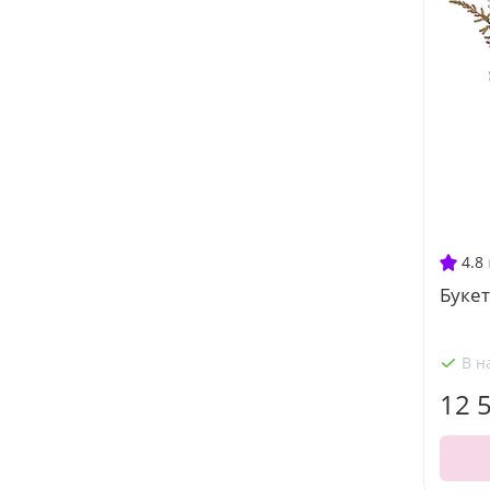
4.8
Букет
В н
12 