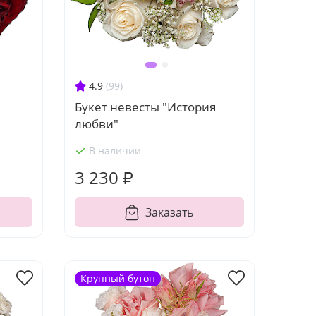
4.9
(99)
Букет невесты "История
любви"
В наличии
3 230 ₽
Заказать
Крупный бутон