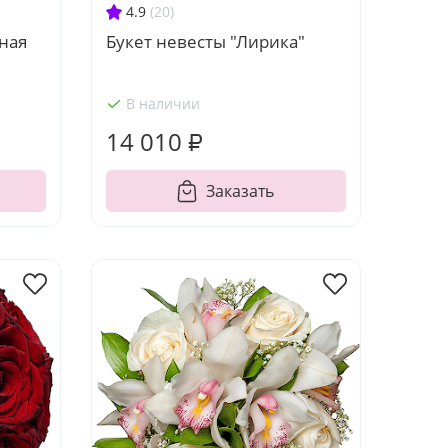
4.9
(20)
ная
Букет невесты "Лирика"
В наличии
14 010 ₽
Заказать