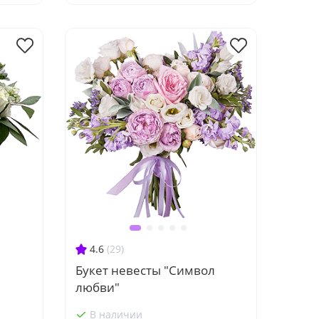
4.6
(29)
Букет невесты "Символ
любви"
В наличии