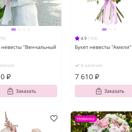
78)
4.9
(164)
т невесты "Венчальный
Букет невесты "Амели"
аличии
В наличии
30 ₽
7 610 ₽
Заказать
Заказать
Новинка