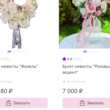
(1430)
4.8
(181)
 невесты "Жизель"
Букет невесты "Розовы
акцент"
аличии
В наличии
580 ₽
7 000 ₽
Заказать
Заказать