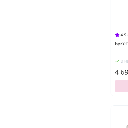
4.9
Букет
В н
4 6