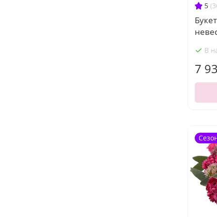
5
(3
Букет
невес
В н
7 9
Сезо