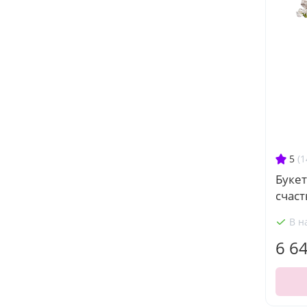
5
(1
Букет
счаст
В н
6 6