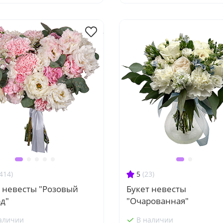
414)
5
(23)
т невесты "Розовый
Букет невесты
д"
"Очарованная"
аличии
В наличии