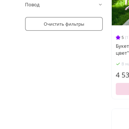
Повод
Очистить фильтры
5
(1
Буке
цвет"
В н
4 5