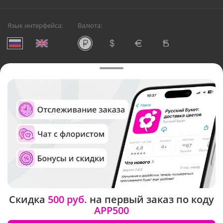
Язык интерфейса:
Валюта:
©
Служба круглосуточной доставки цветов в Москве
Русский Букет, 2026
Общество с ограниченной ответственностью «Технология»
ОГРН: 1195476081745, ИНН: 5410081997
Юридический адрес: г. Новосибирск, ул. Ипподромская,
д.42, оф. 3
Рейтинг Русского букета в г. Москва
Скидка
500 руб.
на первый заказ по коду
APP500