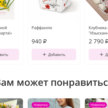
чной
Раффаэлло
Клубника
марта!»
"Изысканн
940
2 790
₽
вить
Добавить
Д
Вам может понравитьс
Новинка
Новинка