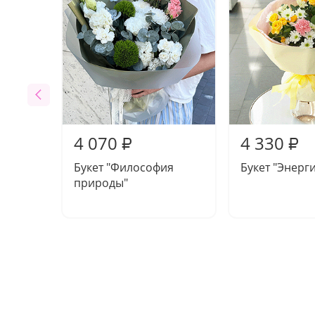
4 070
4 330
₽
₽
Букет "Философия
Букет "Энерг
природы"