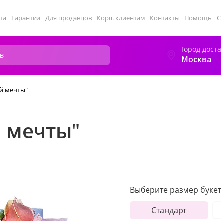
та
Гарантии
Для продавцов
Корп. клиентам
Контакты
Помощь
С
Город дост
Москва
ей мечты"
й мечты"
Выберите размер букет
Стандарт