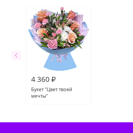
4 360
₽
Букет "Цвет твоей
мечты"