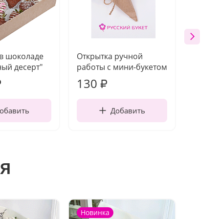
 в шоколаде
Открытка ручной
Ваза п
ый десерт"
работы с мини-букетом
130
1 10
₽
₽
обавить
Добавить
я
Новинка
Новин