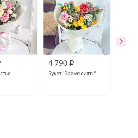
4 790
4 73
₽
₽
астье
Букет "Время сиять"
Букет 