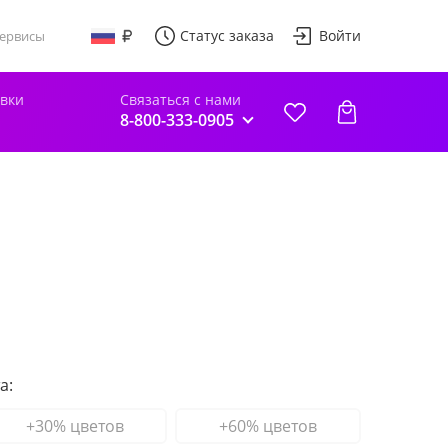
Статус заказа
Войти
ервисы
авки
Связаться с нами
8-800-333-0905
а:
+30% цветов
+60% цветов