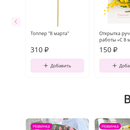
Топпер "8 марта"
Открытка ру
работы «С 8 
310
150
₽
₽
Добавить
Доба
Новинка
Новинка