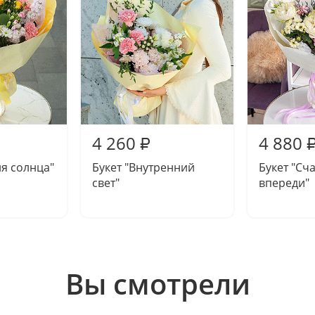
4 260
4 880
₽
ия солнца"
Букет "Внутренний
Букет "Сч
свет"
впереди"
Вы смотрели