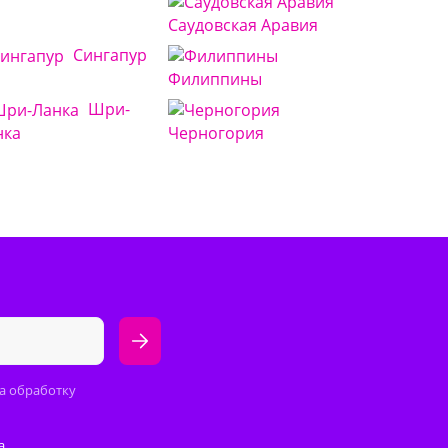
Саудовская Аравия
Сингапур
Филиппины
Шри-
нка
Черногория
а обработку
а