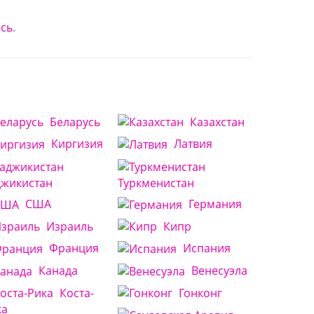
есь
.
Беларусь
Казахстан
Киргизия
Латвия
джикистан
Туркменистан
США
Германия
Израиль
Кипр
Франция
Испания
Канада
Венесуэла
Коста-
Гонконг
ка