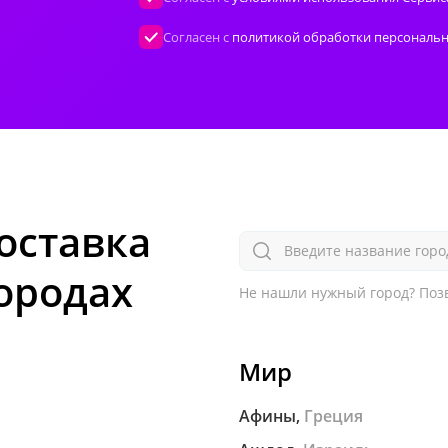
Согласен с
политикой обработки персональ
оставка
Введите название горо
городах
Не нашли нужный город?
Позв
Мир
Афины,
Греция