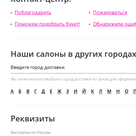
Поблагодарить
Пожаловаться
Поможем подобрать букет!
Обнаружили оши
Наши салоны в других городах
Вы также можете выбрать город доставки по букве для оформлен
А
Б
В
Г
Д
Е
Ж
З
И
Й
К
Л
М
Н
О
Реквизиты
Бесплатно по России