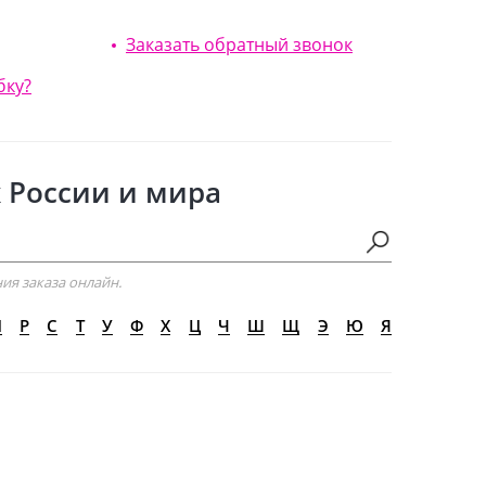
Заказать обратный звонок
бку?
 России и мира
ия заказа онлайн.
П
Р
С
Т
У
Ф
Х
Ц
Ч
Ш
Щ
Э
Ю
Я