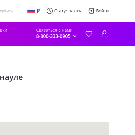
Статус заказа
Войти
ервисы
авки
Связаться с нами
8-800-333-0905
науле