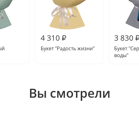
4 310
3 830
₽
ый
Букет "Радость жизни"
Букет "Се
воды"
Вы смотрели