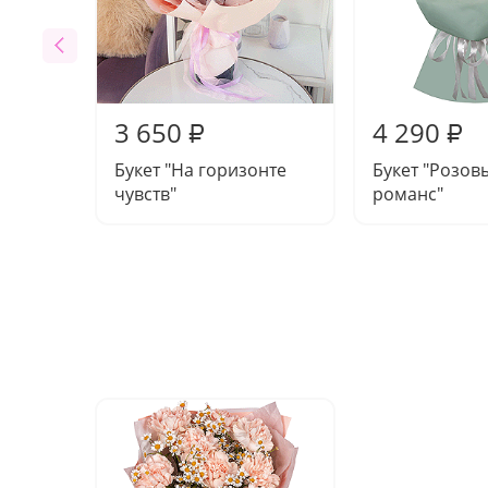
3 650
4 290
₽
₽
Букет "На горизонте
Букет "Розов
чувств"
романс"