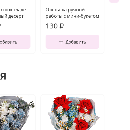
 в шоколаде
Открытка ручной
Ваза п
ый десерт"
работы с мини-букетом
130
1 10
₽
₽
обавить
Добавить
я