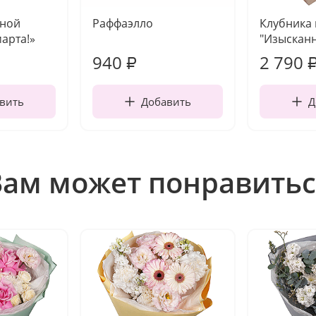
чной
Раффаэлло
Клубника
марта!»
"Изысканн
940
2 790
₽
вить
Добавить
Д
Вам может понравитьс