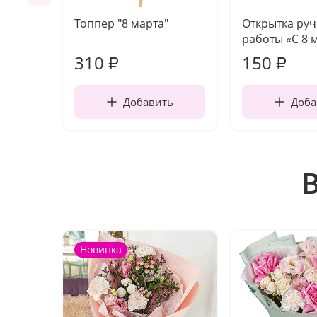
Топпер "8 марта"
Открытка ру
работы «С 8 
310
150
₽
₽
Добавить
Доба
Новинка