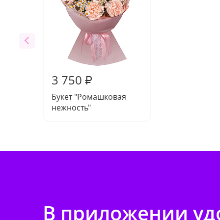
3 750
₽
Букет "Ромашковая
нежность"
В приложении удо