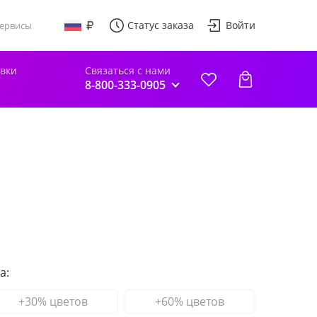
Статус заказа
Войти
ервисы
авки
Связаться с нами
8-800-333-0905
а:
+30% цветов
+60% цветов