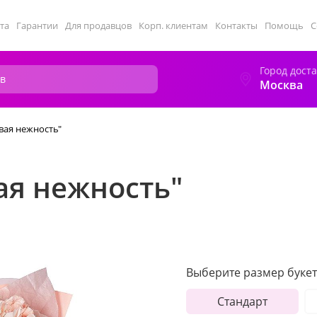
та
Гарантии
Для продавцов
Корп. клиентам
Контакты
Помощь
С
Город дост
Москва
вая нежность"
ая нежность"
Выберите размер букет
Стандарт