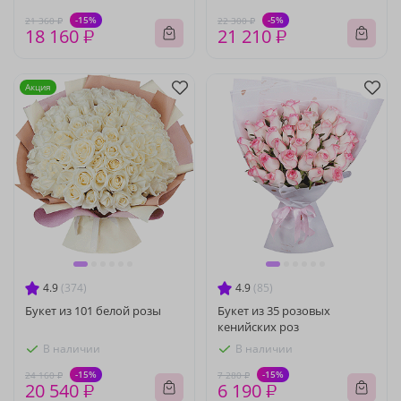
-15%
-5%
21 360 ₽
22 300 ₽
18 160 ₽
21 210 ₽
Акция
4.9
(374)
4.9
(85)
Букет из 101 белой розы
Букет из 35 розовых
кенийских роз
В наличии
В наличии
-15%
-15%
24 160 ₽
7 280 ₽
20 540 ₽
6 190 ₽