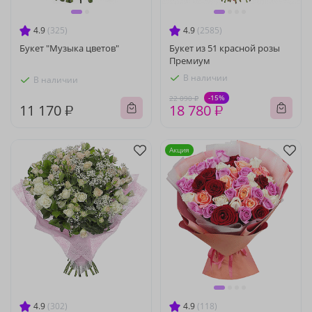
4.9
(325)
4.9
(2585)
Букет "Музыка цветов"
Букет из 51 красной розы
Премиум
В наличии
В наличии
-15%
22 090 ₽
11 170 ₽
18 780 ₽
Акция
4.9
(302)
4.9
(118)