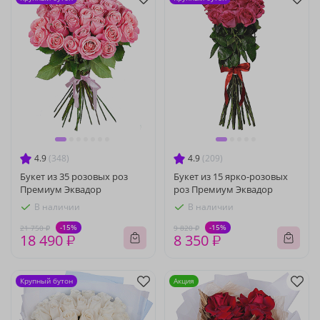
4.9
(348)
4.9
(209)
Букет из 35 розовых роз
Букет из 15 ярко-розовых
Премиум Эквадор
роз Премиум Эквадор
В наличии
В наличии
-15%
-15%
21 750 ₽
9 820 ₽
18 490 ₽
8 350 ₽
Крупный бутон
Акция