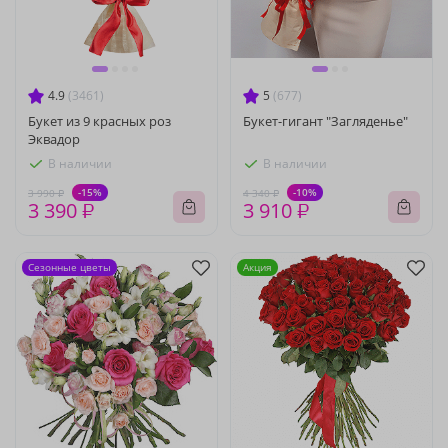
4.9
(3461)
5
(677)
Букет из 9 красных роз
Букет-гигант "Загляденье"
Эквадор
В наличии
В наличии
-15%
-10%
3 990 ₽
4 340 ₽
3 390 ₽
3 910 ₽
Сезонные цветы
Акция