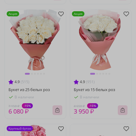
Акция
Акция
4.9
(515)
4.9
(951)
Букет из 25 белых роз
Букет из 15 белых роз
В наличии
В наличии
-15%
-15%
7 150 ₽
4 650 ₽
6 080 ₽
3 950 ₽
Крупный бутон