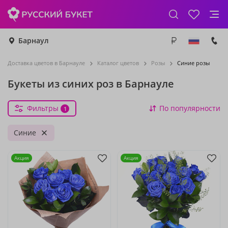
Барнаул
Доставка цветов в Барнауле
Каталог цветов
Розы
Синие розы
Букеты из синих роз в Барнауле
Фильтры
По популярности
1
Синие
Акция
Акция