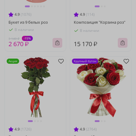
4.9
(1076)
4.9
(114)
Букет из 9 белых роз
Композиция "Корзина роз"
В наличии
В наличии
-15%
3 140 ₽
2 670 ₽
15 170 ₽
Акция
Крупный бутон
4.9
(1726)
4.9
(2764)