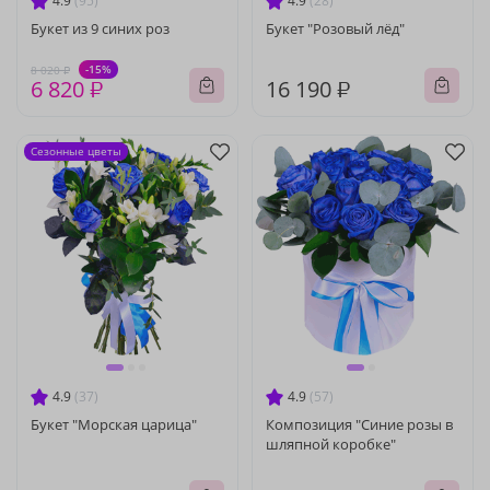
4.9
(95)
4.9
(28)
Букет из 9 синих роз
Букет "Розовый лёд"
-15%
8 020 ₽
6 820 ₽
16 190 ₽
Сезонные цветы
4.9
(37)
4.9
(57)
Букет "Морская царица"
Композиция "Синие розы в
шляпной коробке"