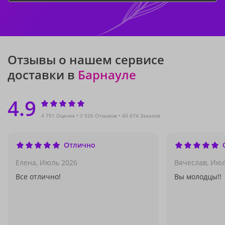
Отзывы о нашем сервисе
доставки в
Барнауле
4.9
4 751 Оценок
3 526 Отзывов
40 674 Заказов
Отлично
Елена,
Июль 2026
Вячеслав,
Июл
Все отлично!
Вы молодцы!!