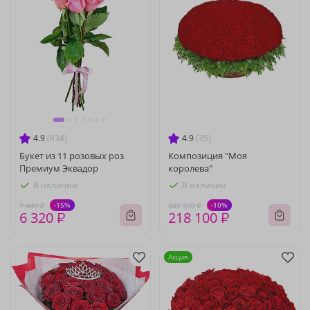
4.9
(834)
4.9
(35)
Букет из 11 розовых роз
Композиция "Моя
Премиум Эквадор
королева"
В наличии
В наличии
-15%
-10%
7 440 ₽
242 330 ₽
6 320 ₽
218 100 ₽
Акция