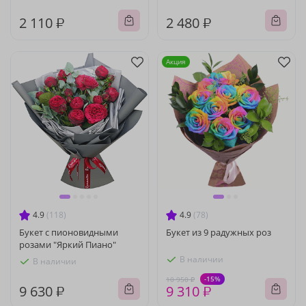
2 110 ₽
2 480 ₽
Акция
4.9
(118)
4.9
(78)
Букет с пионовидными
Букет из 9 радужных роз
розами "Яркий Пиано"
В наличии
В наличии
-15%
10 950 ₽
9 630 ₽
9 310 ₽