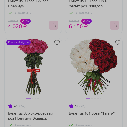
Букет из 9 красных роз
Букет из 15 красных и
Премиум
белых роз Эквадор
В наличии
В наличии
-15%
-15%
4 730 ₽
7 240 ₽
4 020 ₽
6 150 ₽
Крупный бутон
4.9
(54)
5
(246)
Букет из 35 ярко-розовых
Букет из 101 розы "Ты и я"
роз Премиум Эквадор
В наличии
В наличии