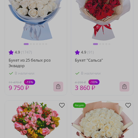
4.9
(1747)
4.9
(91)
Букет из 25 белых роз
Букет "Сальса"
Эквадор
В наличии
В наличии
-15%
-10%
11 470 ₽
4 290 ₽
9 750 ₽
3 860 ₽
Акция