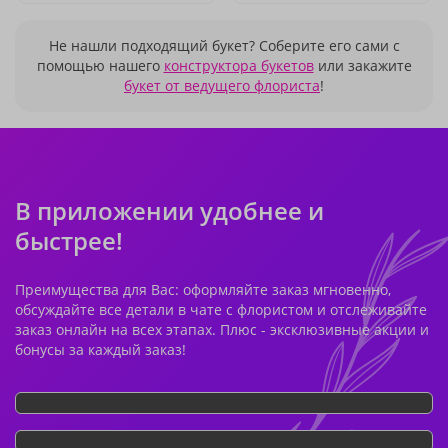
Не нашли подходящий букет? Соберите его сами с
помощью нашего
конструктора букетов
или закажите
букет от ведущего флориста
!
В приложении удобнее и
быстрее!
Преимущества для Вас: оформляйте заказ мгновенно,
обсуждайте все детали в чате с флористом и отслеживайте
заказ онлайн на всех этапах. Плюс - эксклюзивные акции и
бонусы за каждый заказ!