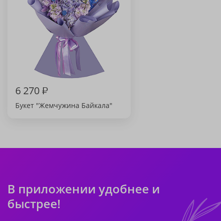
6 270
₽
Букет "Жемчужина Байкала"
В приложении удобнее и
быстрее!