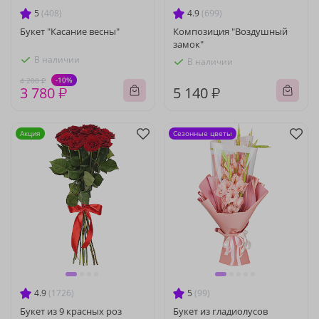
5
(408)
4.9
(699)
Букет "Касание весны"
Композиция "Воздушный
замок"
В наличии
В наличии
-10%
4 200 ₽
3 780 ₽
5 140 ₽
Акция
Сезонные цветы
4.9
(1726)
5
(99)
Букет из 9 красных роз
Букет из гладиолусов