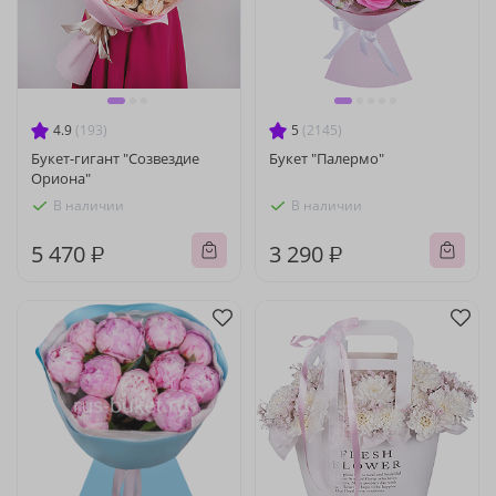
4.9
(193)
5
(2145)
Букет-гигант "Созвездие
Букет "Палермо"
Ориона"
В наличии
В наличии
5 470 ₽
3 290 ₽