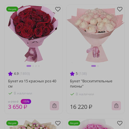
Акция
4.9
(1893)
5
(138)
Букет из 15 красных роз 40
Букет "Восхитительные
см
пионы"
В наличии
В наличии
-15%
4 290 ₽
3 650 ₽
16 220 ₽
Акция
Акция