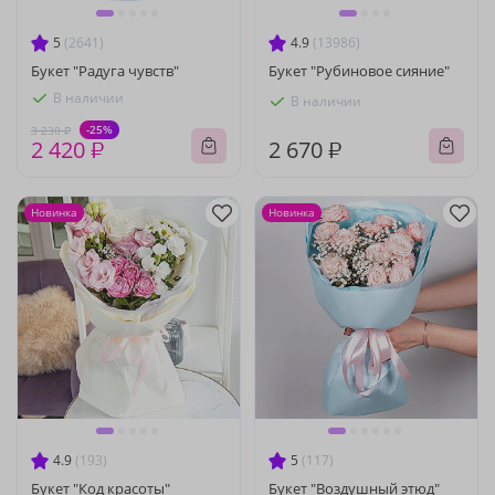
5
(2641)
4.9
(13986)
Букет "Радуга чувств"
Букет "Рубиновое сияние"
В наличии
В наличии
-25%
3 230 ₽
2 420 ₽
2 670 ₽
Новинка
Новинка
4.9
(193)
5
(117)
Букет "Код красоты"
Букет "Воздушный этюд"