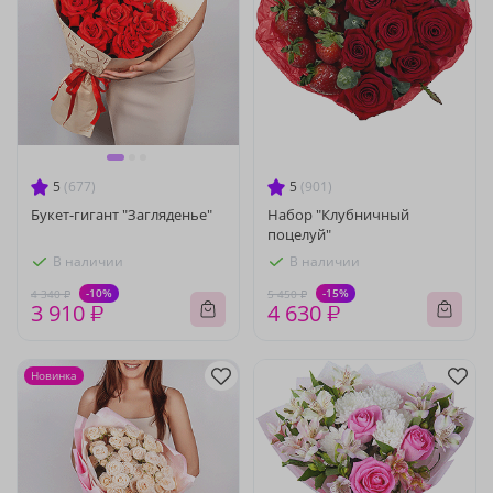
5
(677)
5
(901)
Букет-гигант "Загляденье"
Набор "Клубничный
поцелуй"
В наличии
В наличии
-10%
-15%
4 340 ₽
5 450 ₽
3 910 ₽
4 630 ₽
Новинка