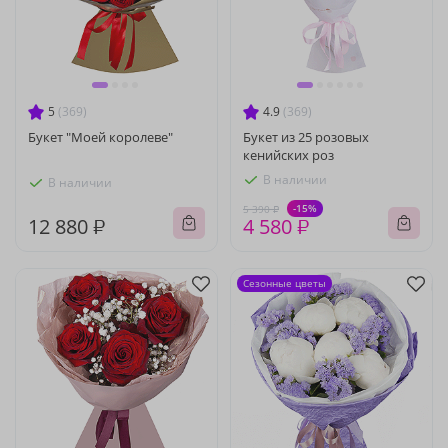
5
(369)
4.9
(369)
Букет "Моей королеве"
Букет из 25 розовых
кенийских роз
В наличии
В наличии
-15%
5 390 ₽
12 880 ₽
4 580 ₽
Сезонные цветы