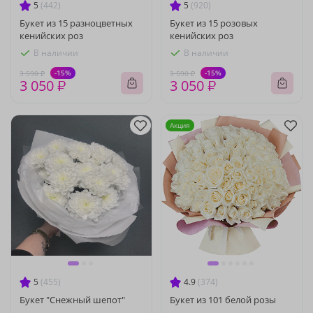
5
(442)
5
(920)
Букет из 15 разноцветных
Букет из 15 розовых
кенийских роз
кенийских роз
В наличии
В наличии
-15%
-15%
3 590 ₽
3 590 ₽
3 050 ₽
3 050 ₽
Акция
5
(455)
4.9
(374)
Букет "Снежный шепот"
Букет из 101 белой розы