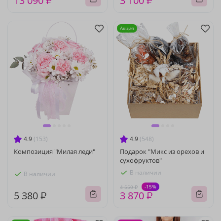
13 090 ₽
3 100 ₽
Акция
4.9
(153)
4.9
(548)
Композиция "Милая леди"
Подарок "Микс из орехов и
сухофруктов"
В наличии
В наличии
-15%
4 550 ₽
5 380 ₽
3 870 ₽