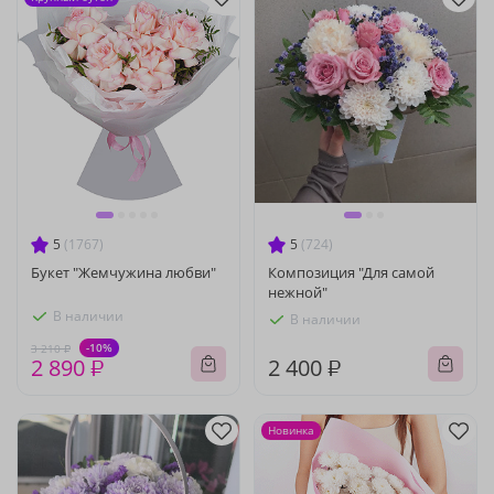
5
(1767)
5
(724)
Букет "Жемчужина любви"
Композиция "Для самой
нежной"
В наличии
В наличии
-10%
3 210 ₽
2 890 ₽
2 400 ₽
Новинка