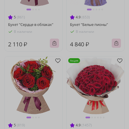
5
(861)
4.9
(653)
Букет "Сердце в облаках"
Букет "Белые пионы"
В наличии
В наличии
2 110 ₽
4 840 ₽
Акция
5
(819)
4.9
(1457)