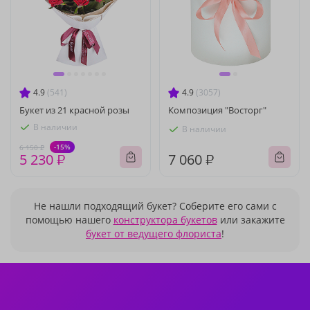
4.9
(541)
4.9
(3057)
Букет из 21 красной розы
Композиция "Восторг"
В наличии
В наличии
-15%
6 150 ₽
5 230 ₽
7 060 ₽
Не нашли подходящий букет? Соберите его сами с
помощью нашего
конструктора букетов
или закажите
букет от ведущего флориста
!