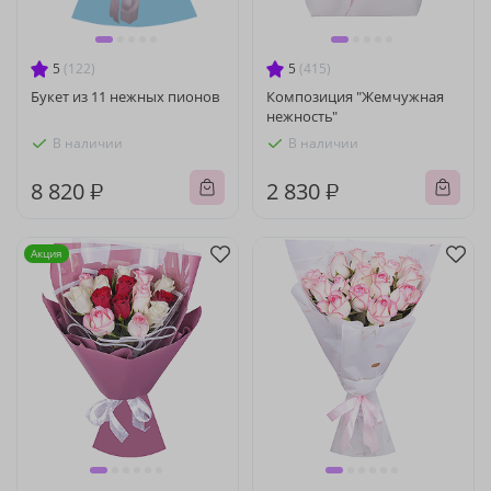
5
(122)
5
(415)
Букет из 11 нежных пионов
Композиция "Жемчужная
нежность"
В наличии
В наличии
8 820 ₽
2 830 ₽
Акция