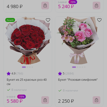
-10%
5 820 ₽
4 980 ₽
5 240 ₽
Акция
4.9
(766)
5
(2684)
Букет из 25 красных роз 40
Букет "Розовая симфония"
см
В наличии
В наличии
-15%
6 560 ₽
5 580 ₽
2 250 ₽