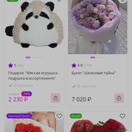
5
(96)
4.8
(194)
Подарок "Мягкая игрушка-
Букет "Шелковая тайна"
подушка в ассортименте"
В наличии
В наличии
-15%
2 620 ₽
2 230 ₽
7 020 ₽
Крупный бутон
Акция