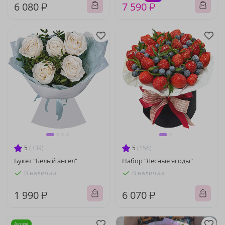
6 080 ₽
7 590 ₽
5
(339)
5
(156)
Букет "Белый ангел"
Набор "Лесные ягоды"
В наличии
В наличии
1 990 ₽
6 070 ₽
Акция