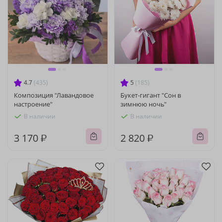
4.7
(435)
5
(185)
Композиция "Лавандовое
Букет-гигант "Сон в
настроение"
зимнюю ночь"
В наличии
В наличии
3 170 ₽
2 820 ₽