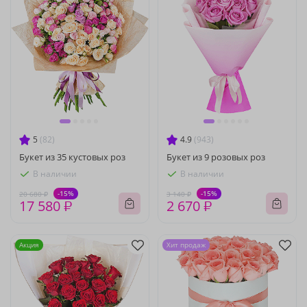
5
(82)
4.9
(943)
Букет из 35 кустовых роз
Букет из 9 розовых роз
В наличии
В наличии
-15%
-15%
20 680 ₽
3 140 ₽
17 580 ₽
2 670 ₽
Акция
Хит продаж