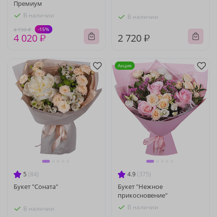
Премиум
В наличии
В наличии
-15%
4 730 ₽
4 020 ₽
2 720 ₽
Акция
5
(84)
4.9
(375)
Букет "Соната"
Букет "Нежное
прикосновение"
В наличии
В наличии