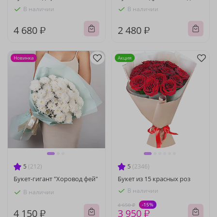
В наличии
В наличии
4 680 ₽
2 480 ₽
Новинка
Акция
5
(212)
5
(2346)
Букет-гигант "Хоровод фей"
Букет из 15 красных роз
В наличии
В наличии
-15%
4 650 ₽
4 150 ₽
3 950 ₽