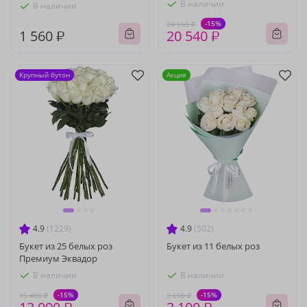
В наличии
В наличии
-15%
24 160 ₽
1 560 ₽
20 540 ₽
Крупный бутон
Акция
4.9
(1229)
4.9
(502)
Букет из 25 белых роз
Букет из 11 белых роз
Премиум Эквадор
В наличии
В наличии
-15%
-15%
15 400 ₽
3 650 ₽