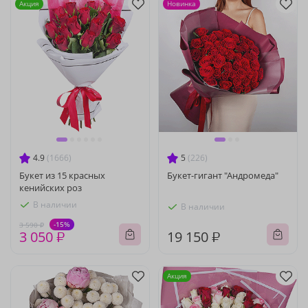
Акция
Новинка
4.9
(1666)
5
(226)
Букет из 15 красных
Букет-гигант "Андромеда"
кенийских роз
В наличии
В наличии
-15%
3 590 ₽
3 050 ₽
19 150 ₽
Акция