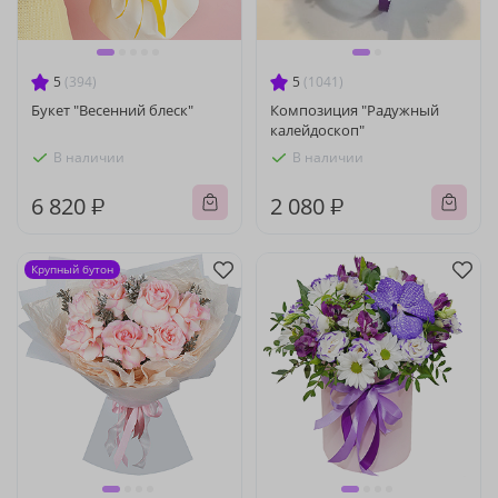
5
(394)
5
(1041)
Букет "Весенний блеск"
Композиция "Радужный
калейдоскоп"
В наличии
В наличии
6 820 ₽
2 080 ₽
Крупный бутон