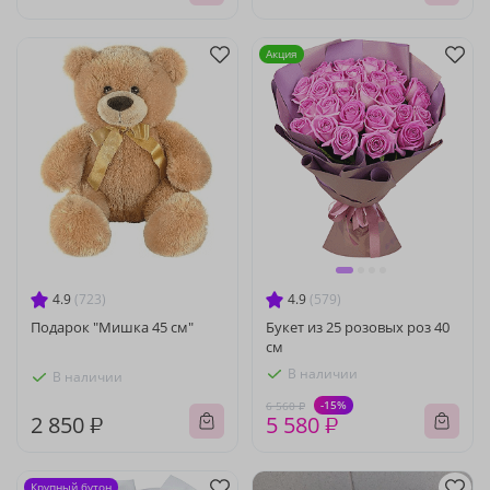
Акция
4.9
(723)
4.9
(579)
Подарок "Мишка 45 см"
Букет из 25 розовых роз 40
см
В наличии
В наличии
-15%
6 560 ₽
2 850 ₽
5 580 ₽
Крупный бутон