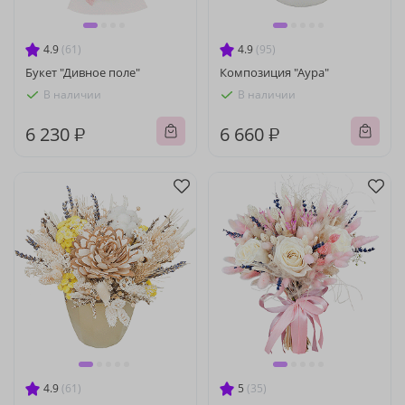
4.9
(61)
4.9
(95)
Букет "Дивное поле"
Композиция "Аура"
В наличии
В наличии
6 230 ₽
6 660 ₽
4.9
(61)
5
(35)