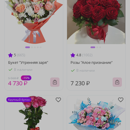
5
(665)
4.8
(1002)
Букет "Утренняя заря"
Розы "Алое признание"
В наличии
В наличии
-15%
5 560 ₽
4 730 ₽
7 230 ₽
Крупный бутон