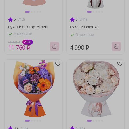
5
(712)
5
(241)
Букет из 13 гортензий
Букет из хлопка
В наличии
В наличии
-15%
13 840 ₽
11 760 ₽
4 990 ₽
4.9
(130)
5
(91)