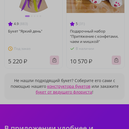
4.9
(883)
5
(31)
Букет "Яркий день"
Подарочный набор
"Притяжение с конфетами,
чаем и мишкой"
Под заказ
В наличии
5 220 ₽
10 570 ₽
Не нашли подходящий букет? Соберите его сами с
помощью нашего
конструктора букетов
или закажите
букет от ведущего флориста
!
В приложении удобнее и