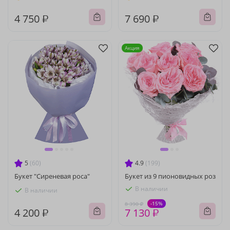
4 750 ₽
7 690 ₽
Акция
5
(60)
4.9
(199)
Букет "Сиреневая роса"
Букет из 9 пионовидных роз
В наличии
В наличии
-15%
8 390 ₽
4 200 ₽
7 130 ₽