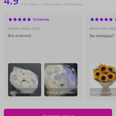
4.9
4 751 Оценок
3 526 Отзывов
40 699 Заказов
Отлично
Елена,
Июль 2026
Вячеслав,
Июл
Все отлично!
Вы молодцы!!
Фото на сайте
Фото до доставки
Фото на сайте
Оставить отзыв