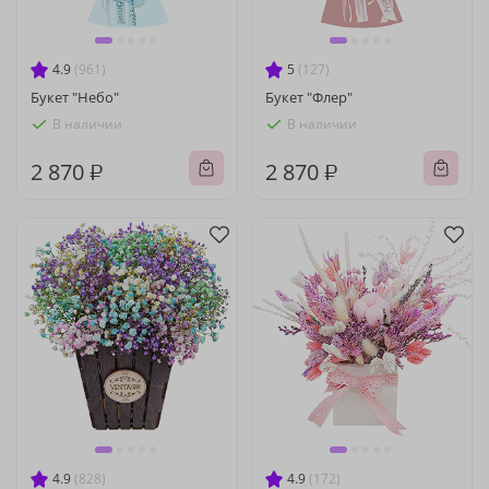
4.9
(961)
5
(127)
Букет "Небо"
Букет "Флер"
В наличии
В наличии
2 870 ₽
2 870 ₽
4.9
(828)
4.9
(172)