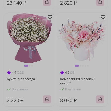
23 140 ₽
2 820 ₽
4.9
(202)
4.9
(38)
Букет "Моя звезда"
Композиция "Розовый
кварц"
В наличии
В наличии
2 220 ₽
8 030 ₽