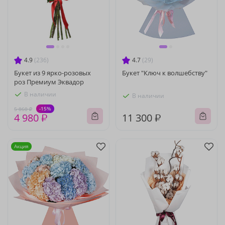
4.9
(236)
4.7
(29)
Букет из 9 ярко-розовых
Букет "Ключ к волшебству"
роз Премиум Эквадор
В наличии
В наличии
-15%
5 860 ₽
4 980 ₽
11 300 ₽
Акция