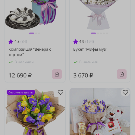
4.8
(34)
4.9
(194)
Композиция "Венера с
Букет "Мифы муз"
тортом"
В наличии
В наличии
12 690 ₽
3 670 ₽
Сезонные цветы