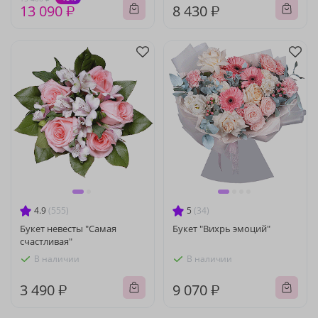
13 090 ₽
8 430 ₽
4.9
(555)
5
(34)
Букет невесты "Самая
Букет "Вихрь эмоций"
счастливая"
В наличии
В наличии
3 490 ₽
9 070 ₽