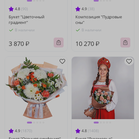
4.8
(90)
4.9
(38)
Букет "Цветочный
Композиция "Пудровые
градиент"
сны"
В наличии
В наличии
3 870 ₽
10 270 ₽
4.9
(1870)
4.8
(1408)
Букет "Осенняя симфония"
Букет "Лукоморье"