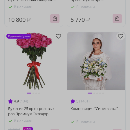
В наличии
В наличии
10 800 ₽
5 770 ₽
Крупный бутон
4.9
(134)
5
(1461)
Букет из 25 ярко-розовых
Композиция "Синеглазка"
роз Премиум Эквадор
В наличии
В наличии
-15%
15 400 ₽