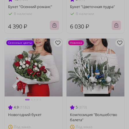
Букет "Осенний романс"
Букет "Цветочная пудра"
В наличии
В наличии
4 390 ₽
6 030 ₽
Сезонные цветы
Новинка
4.9
(1182)
5
(873)
Новогодний букет
Композиция "Волшебство
балета"
Под заказ
Под заказ