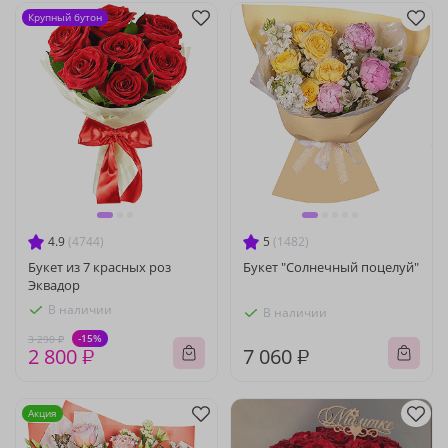
Крупный бутон
4.9
(4744)
5
(1482)
Букет из 7 красных роз
Букет "Солнечный поцелуй"
Эквадор
В наличии
В наличии
-15%
3 290 ₽
2 800 ₽
7 060 ₽
Акция