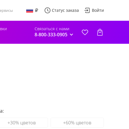
Статус заказа
Войти
ервисы
авки
Связаться с нами
8-800-333-0905
а:
+30% цветов
+60% цветов