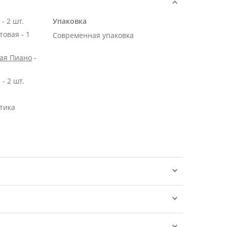
Роза Эквадор белая 50 см - 2 шт.
Упаковка
овая - 1
Современная упаковка
вая Пиано
-
- 2 шт.
тика