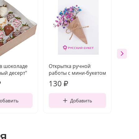
 в шоколаде
Открытка ручной
Ваза п
ый десерт"
работы с мини-букетом
130
1 10
₽
₽
обавить
Добавить
я