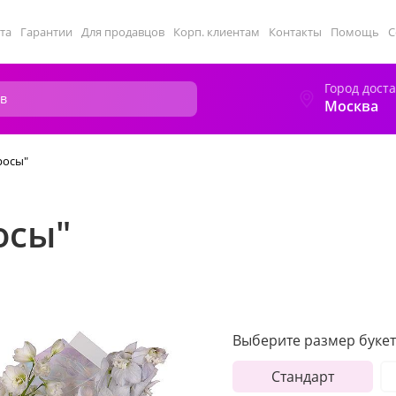
та
Гарантии
Для продавцов
Корп. клиентам
Контакты
Помощь
С
Город дост
Москва
росы"
осы"
Выберите размер букет
Стандарт