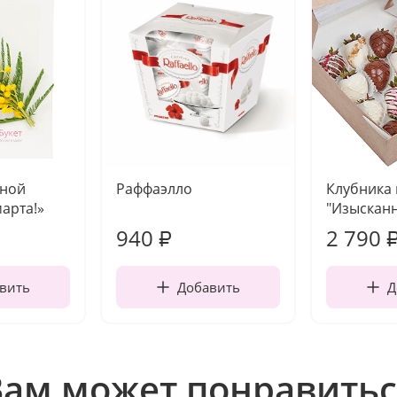
чной
Раффаэлло
Клубника
марта!»
"Изысканн
940
2 790
₽
вить
Добавить
Д
Вам может понравитьс