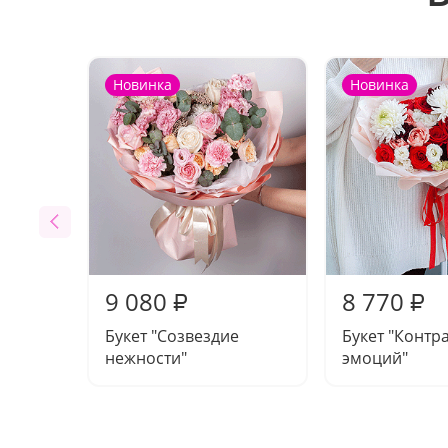
Новинка
Новинка
9 080
8 770
₽
₽
Букет "Созвездие
Букет "Контр
нежности"
эмоций"