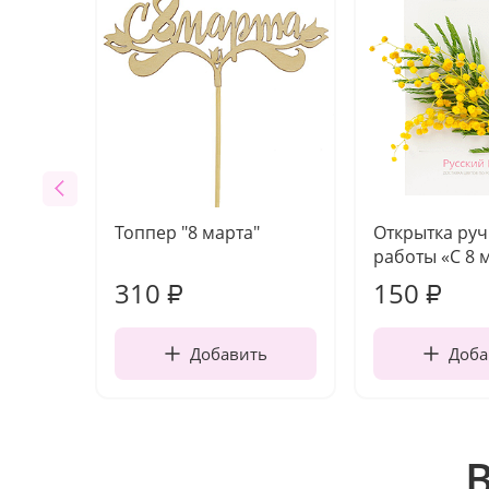
Топпер "8 марта"
Открытка ру
работы «С 8 
310
150
₽
₽
Добавить
Доба