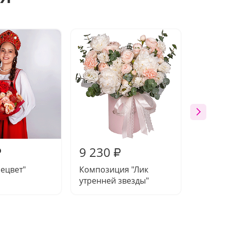
9 230
8 83
₽
₽
нецвет"
Композиция "Лик
Компо
утренней звезды"
ночи"