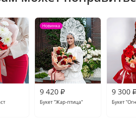
Новинка
9 420
9 300
₽
аст
Букет "Жар-птица"
Букет "Ог